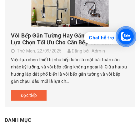
Vòi Bếp Gắn Tường Hay Gắn Chậu - Đâu Là
Chat hỗ trợ
Lựa Chọn Tối Ưu Cho Căn Bếp Của Bạn?
Thứ Mon, 22/09/2025
Đăng bởi: Admin
Việc lựa chọn thiết bị nhà bếp luôn là một bài toán cân
nhắc kỹ lưỡng, và vòi bếp cũng không ngoại lệ. Giữa hai xu
hướng lắp đặt phổ biến là vòi bếp gắn tường và vòi bếp
gắn chậu, đâu mới là lựa ch...
Đọc tiếp
DANH MỤC