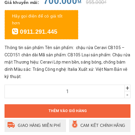
700.000₫
955.000₫
Giá khuyến mãi:
Hãy gọi điện để có giá tốt
hơn
0911.291.445
Thông tin sản phẩm Tên sản phẩm: chậu rửa Ceravi CB105 –
CCD151 chân dài Mã sản phẩm: CB105 Loại sản phẩm: Chậu rửa
mặt Thương hiệu: Ceravi Lớp men bền, sáng bóng, chống bám
dính Màu sắc: Trắng Công nghệ: Italia Xuất xứ: Việt Nam Bản vẽ
kỹ thuật:
+
-
THÊM VÀO GIỎ HÀNG
GIAO HÀNG MIỄN PHÍ
CAM KẾT CHÍNH HÃNG