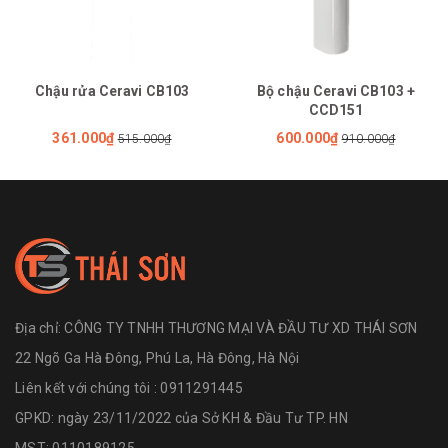
Chậu rửa Ceravi CB103
Bộ chậu Ceravi CB103 +
CCD151
361.000₫
600.000₫
515.000₫
910.000₫
Địa chỉ:
CÔNG TY TNHH THƯƠNG MẠI VÀ ĐẦU TƯ XD THÁI SƠN
22 Ngõ Ga Hà Đông, Phú La, Hà Đông, Hà Nội
Liên kết với chúng tôi : 0911291445
GPKD: ngày 23/11/2022 của Sở KH & Đầu Tư TP. HN
MST: 0110189125