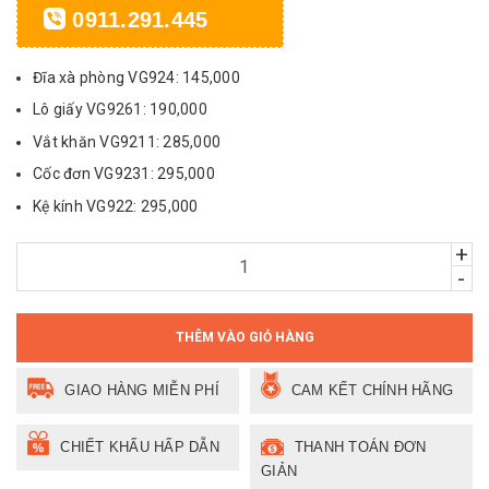
0911.291.445
Đĩa xà phòng VG924: 145,000
Lô giấy VG9261: 190,000
Vắt khăn VG9211: 285,000
Cốc đơn VG9231: 295,000
Kệ kính VG922: 295,000
+
-
THÊM VÀO GIỎ HÀNG
GIAO HÀNG MIỄN PHÍ
CAM KẾT CHÍNH HÃNG
CHIẾT KHẤU HẤP DẪN
THANH TOÁN ĐƠN
GIẢN