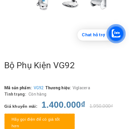
Chat hỗ trợ
Bộ Phụ Kiện VG92
Mã sản phẩm:
VG92
Thương hiệu:
Viglacera
Tình trạng:
Còn hàng
1.400.000₫
1.950.000₫
Giá khuyến mãi:
Hãy gọi điện để có giá tốt
hơn