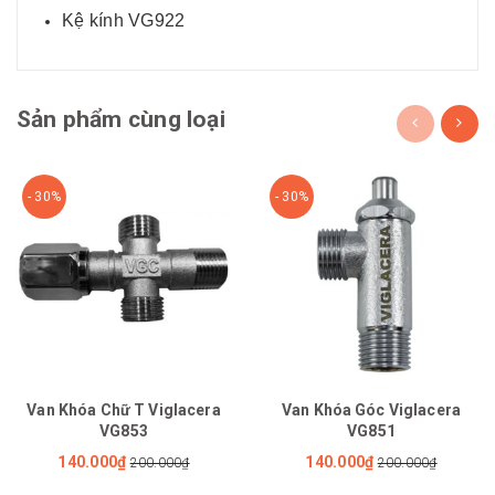
Kệ kính VG922
Sản phẩm cùng loại
- 30%
- 30%
Van Khóa Chữ T Viglacera
Van Khóa Góc Viglacera
VG853
VG851
140.000₫
140.000₫
200.000₫
200.000₫