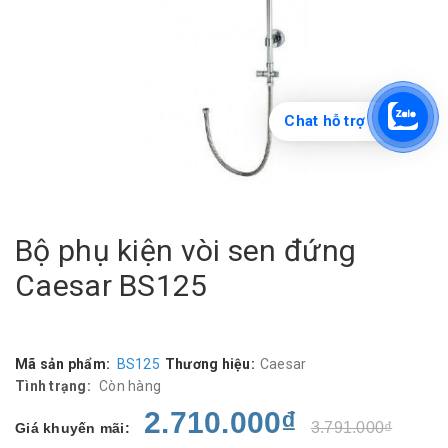
Chat hỗ trợ
Bộ phụ kiện vòi sen đứng
Caesar BS125
Mã sản phẩm:
BS125
Thương hiệu:
Caesar
Tình trạng:
Còn hàng
2.710.000₫
3.791.000₫
Giá khuyến mãi: