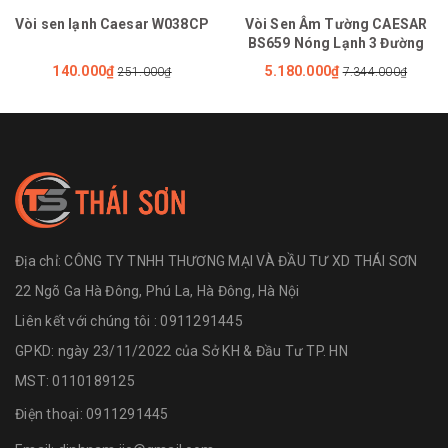
Vòi sen lạnh Caesar W038CP
Vòi Sen Âm Tường CAESAR
BS659 Nóng Lạnh 3 Đường
140.000₫
5.180.000₫
251.000₫
7.344.000₫
Địa chỉ:
CÔNG TY TNHH THƯƠNG MẠI VÀ ĐẦU TƯ XD THÁI SƠN
22 Ngõ Ga Hà Đông, Phú La, Hà Đông, Hà Nội
Liên kết với chúng tôi : 0911291445
GPKD: ngày 23/11/2022 của Sở KH & Đầu Tư TP. HN
MST: 0110189125
Điện thoại:
0911291445