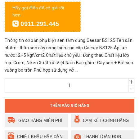
Hãy gọi điện để có giá tốt
hơn
0911.291.445
Thông tin cơ bản phụ kiện sen tắm đứng Caesar BS125 Tên sản
phẩm : thân sen cây nóng lạnh cao cấp Caesar BS125 Áp lực
nước : 2~5 kgf/cm2 Chất liệu chủ yếu : Đồng thau Chất liệu lớp
mạ: Crom, Niken Xuất xứ: Việt Nam Bao gồm : Cây sen + Bát sen
vuông bo tròn Phù hợp sữ dụng với...
+
-
THÊM VÀO GIỎ HÀNG
GIAO HÀNG MIỄN PHÍ
CAM KẾT CHÍNH HÃNG
CHIẾT KHẤU HẤP DẪN
THANH TOÁN ĐƠN