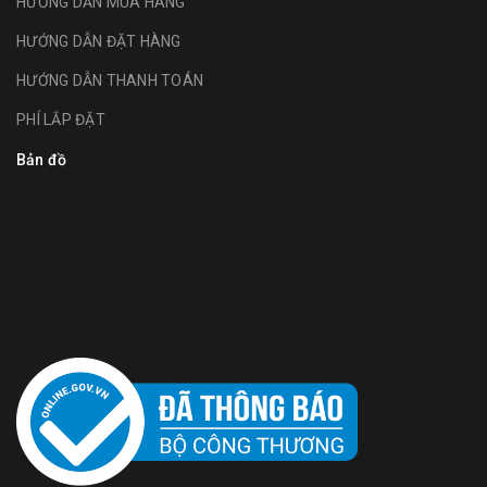
HƯỚNG DẪN MUA HÀNG
HƯỚNG DẪN ĐẶT HÀNG
HƯỚNG DẪN THANH TOÁN
PHÍ LẮP ĐẶT
Bản đồ