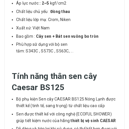
Áp lực nước
: 2~5
kgf/cm2
Chất liệu chủ yếu :
Đồng thau
Chất liệu lớp mạ: Crom, Niken
Xuất xứ: Việt Nam
Bao gồm :
Cây sen + Bát sen vuông bo tròn
Phù hợp sữ dụng với bộ sen
tắm: S343C , S573C , S563C, ...
Tính năng thân sen cây
Caesar BS125
Bộ phụ kiện Sen cây CAESAR BS125 Nóng Lạnh được
thiết kế (tinh tế, sang trọng) từ chất liệu cao cấp
Sen được thiết kế với công nghệ (ECOFUL SHOWER)
giúp tiết kiệm nước của hãng
thiết bị vệ sinh CAESAR
Dễ dàng và tiện lợi khi sử dụng, có thể kết hợp được vói