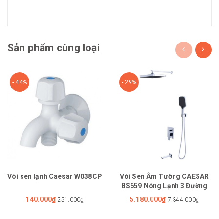
Sản phẩm cùng loại
- 44%
- 29%
Vòi sen lạnh Caesar W038CP
Vòi Sen Âm Tường CAESAR
BS659 Nóng Lạnh 3 Đường
140.000₫
5.180.000₫
251.000₫
7.344.000₫