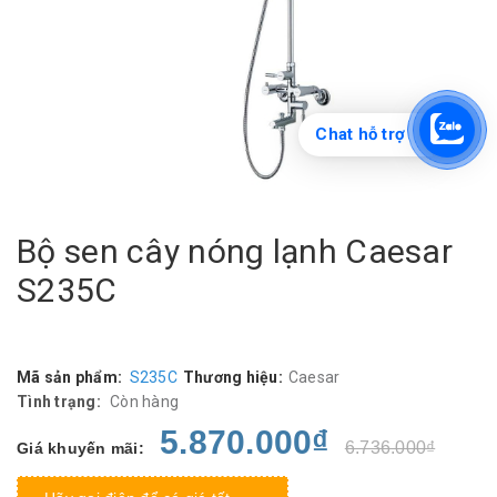
Chat hỗ trợ
Bộ sen cây nóng lạnh Caesar
S235C
Mã sản phẩm:
S235C
Thương hiệu:
Caesar
Tình trạng:
Còn hàng
5.870.000₫
6.736.000₫
Giá khuyến mãi: