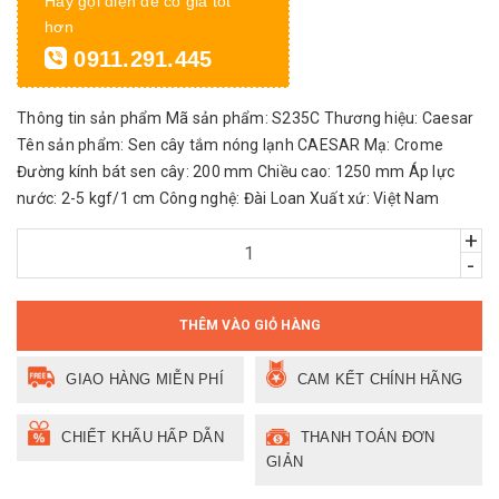
Hãy gọi điện để có giá tốt
hơn
0911.291.445
Thông tin sản phẩm Mã sản phẩm: S235C Thương hiệu: Caesar
Tên sản phẩm: Sen cây tắm nóng lạnh CAESAR Mạ: Crome
Đường kính bát sen cây: 200 mm Chiều cao: 1250 mm Áp lực
nước: 2-5 kgf/1 cm Công nghệ: Đài Loan Xuất xứ: Việt Nam
+
-
THÊM VÀO GIỎ HÀNG
GIAO HÀNG MIỄN PHÍ
CAM KẾT CHÍNH HÃNG
CHIẾT KHẤU HẤP DẪN
THANH TOÁN ĐƠN
GIẢN