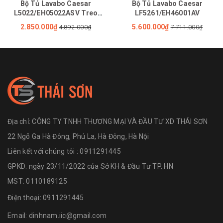
Bộ Tủ Lavabo Caesar
Bộ Tủ Lavabo Caesar
L5022/EH05022ASV Treo
LF5261/EH46001AV
Tường
2.850.000₫
5.600.000₫
4.892.000₫
7.711.000₫
Địa chỉ:
CÔNG TY TNHH THƯƠNG MẠI VÀ ĐẦU TƯ XD THÁI SƠN
22 Ngõ Ga Hà Đông, Phú La, Hà Đông, Hà Nội
Liên kết với chúng tôi : 0911291445
GPKD: ngày 23/11/2022 của Sở KH & Đầu Tư TP. HN
MST: 0110189125
Điện thoại:
0911291445
Email:
dinhnam.iic@gmail.com