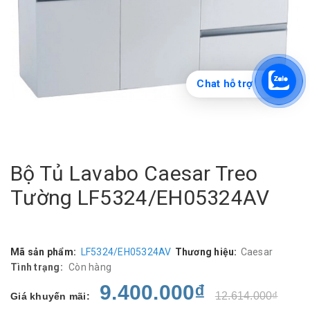
Chat hỗ trợ
Bộ Tủ Lavabo Caesar Treo
Tường LF5324/EH05324AV
Mã sản phẩm:
LF5324/EH05324AV
Thương hiệu:
Caesar
Tình trạng:
Còn hàng
9.400.000₫
12.614.000₫
Giá khuyến mãi: