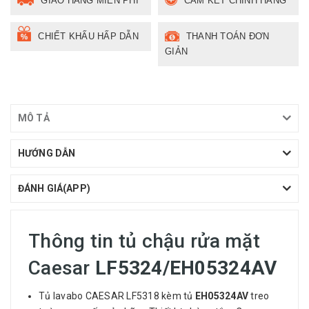
GIAO HÀNG MIỄN PHÍ
CAM KẾT CHÍNH HÃNG
CHIẾT KHẤU HẤP DẪN
THANH TOÁN ĐƠN
GIẢN
MÔ TẢ
HƯỚNG DẪN
ĐÁNH GIÁ(APP)
Thông tin tủ chậu rửa mặt
Caesar
LF5324/EH05324AV
Tủ lavabo CAESAR LF5318 kèm tủ
EH05324AV
treo