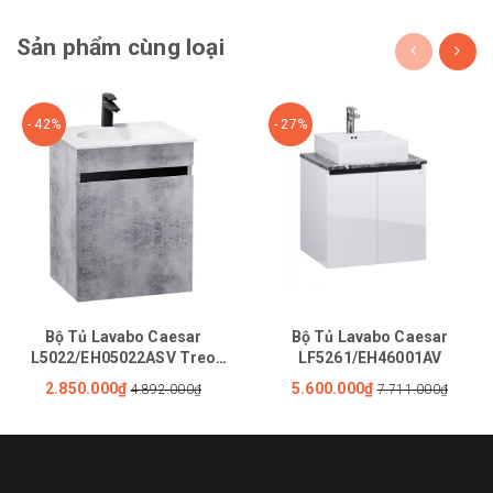
Sản phẩm cùng loại
- 42%
- 27%
Bộ Tủ Lavabo Caesar
Bộ Tủ Lavabo Caesar
L5022/EH05022ASV Treo
LF5261/EH46001AV
Tường
2.850.000₫
5.600.000₫
4.892.000₫
7.711.000₫