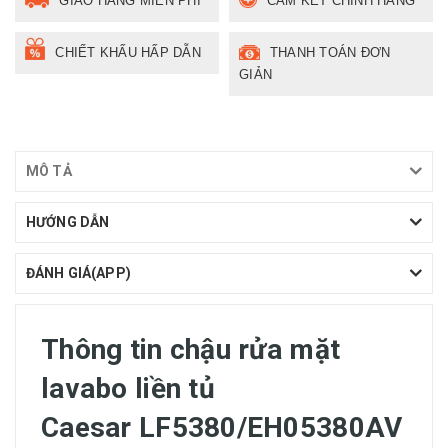
GIAO HÀNG MIỄN PHÍ
CAM KẾT CHÍNH HÃNG
CHIẾT KHẤU HẤP DẪN
THANH TOÁN ĐƠN
GIẢN
MÔ TẢ
HƯỚNG DẪN
ĐÁNH GIÁ(APP)
Thông tin chậu rửa mặt
lavabo liền tủ
Caesar LF5380/EH05380AV