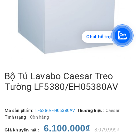
Chat hỗ trợ
Bộ Tủ Lavabo Caesar Treo
Tường LF5380/EH05380AV
Mã sản phẩm:
LF5380/EH05380AV
Thương hiệu:
Caesar
Tình trạng:
Còn hàng
6.100.000₫
8.079.999₫
Giá khuyến mãi: