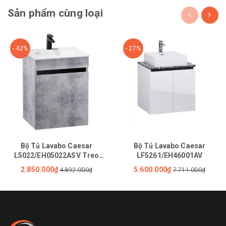
Sản phẩm cùng loại
- 42%
- 27%
Bộ Tủ Lavabo Caesar
Bộ Tủ Lavabo Caesar
L5022/EH05022ASV Treo
LF5261/EH46001AV
Tường
2.850.000₫
5.600.000₫
4.892.000₫
7.711.000₫