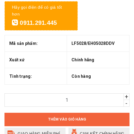
Hãy gọi điện để có giá tốt
hơn
0911.291.445
Mã sản phẩm:
LF5028/EH05028DDV
Xuất xứ
Chính hãng
Tình trạng:
Còn hàng
+
-
THÊM VÀO GIỎ HÀNG
GIAO HÀNG MIỄN PHÍ
CAM KẾT CHÍNH HÃNG