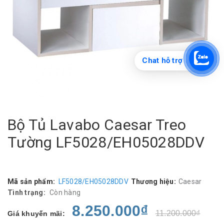
Chat hỗ trợ
Bộ Tủ Lavabo Caesar Treo
Tường LF5028/EH05028DDV
Mã sản phẩm:
LF5028/EH05028DDV
Thương hiệu:
Caesar
Tình trạng:
Còn hàng
8.250.000₫
11.200.000₫
Giá khuyến mãi: