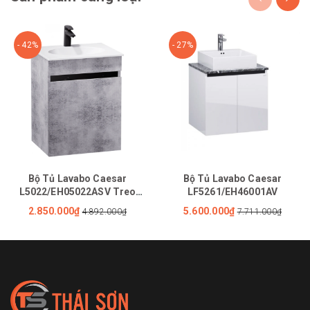
- 42%
- 27%
Bộ Tủ Lavabo Caesar
Bộ Tủ Lavabo Caesar
L5022/EH05022ASV Treo
LF5261/EH46001AV
Tường
2.850.000₫
5.600.000₫
4.892.000₫
7.711.000₫