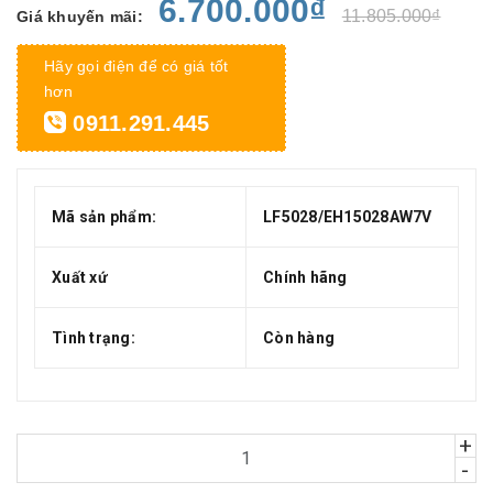
6.700.000₫
11.805.000₫
Giá khuyến mãi:
Hãy gọi điện để có giá tốt
hơn
0911.291.445
Mã sản phẩm:
LF5028/EH15028AW7V
Xuất xứ
Chính hãng
Tình trạng:
Còn hàng
+
-