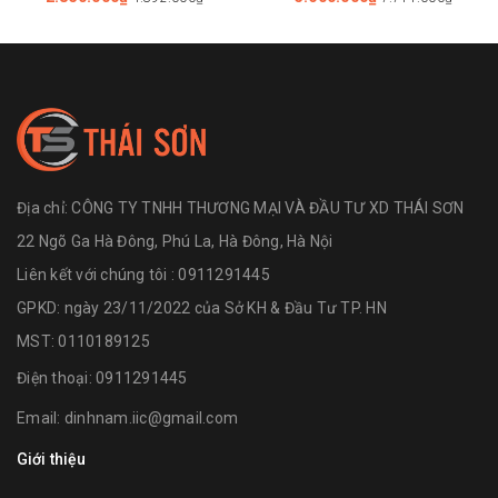
Địa chỉ:
CÔNG TY TNHH THƯƠNG MẠI VÀ ĐẦU TƯ XD THÁI SƠN
22 Ngõ Ga Hà Đông, Phú La, Hà Đông, Hà Nội
Liên kết với chúng tôi : 0911291445
GPKD: ngày 23/11/2022 của Sở KH & Đầu Tư TP. HN
MST: 0110189125
Điện thoại:
0911291445
Email:
dinhnam.iic@gmail.com
Giới thiệu