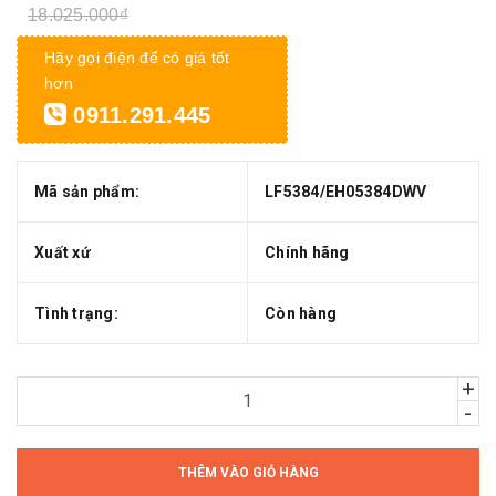
18.025.000₫
Hãy gọi điện để có giá tốt
hơn
0911.291.445
Mã sản phẩm:
LF5384/EH05384DWV
Xuất xứ
Chính hãng
Tình trạng:
Còn hàng
+
-
THÊM VÀO GIỎ HÀNG