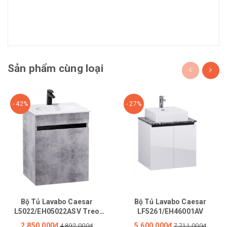
Sản phẩm cùng loại
- 42%
- 27%
Bộ Tủ Lavabo Caesar
Bộ Tủ Lavabo Caesar
L5022/EH05022ASV Treo
LF5261/EH46001AV
Tường
2.850.000₫
5.600.000₫
4.892.000₫
7.711.000₫