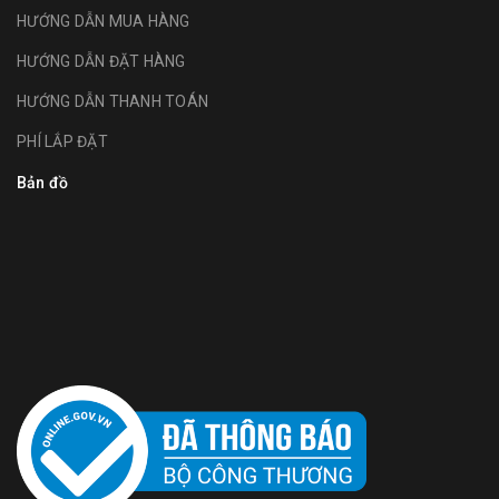
HƯỚNG DẪN MUA HÀNG
HƯỚNG DẪN ĐẶT HÀNG
HƯỚNG DẪN THANH TOÁN
PHÍ LẮP ĐẶT
Bản đồ