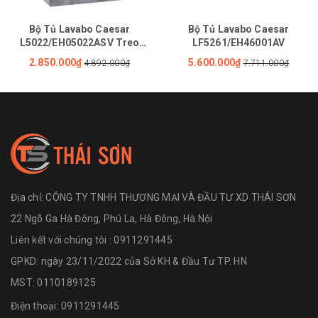
Bộ Tủ Lavabo Caesar
Bộ Tủ Lavabo Caesar
L5022/EH05022ASV Treo
LF5261/EH46001AV
Tường
2.850.000₫
5.600.000₫
4.892.000₫
7.711.000₫
Địa chỉ:
CÔNG TY TNHH THƯƠNG MẠI VÀ ĐẦU TƯ XD THÁI SƠN
22 Ngõ Ga Hà Đông, Phú La, Hà Đông, Hà Nội
Liên kết với chúng tôi : 0911291445
GPKD: ngày 23/11/2022 của Sở KH & Đầu Tư TP. HN
MST: 0110189125
Điện thoại:
0911291445