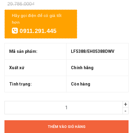
29.786.000₫
Hãy gọi điện để có giá tốt
hơn
0911.291.445
Mã sản phẩm:
LF5388/EH05388DWV
Xuất xứ
Chính hãng
Tình trạng:
Còn hàng
+
-
THÊM VÀO GIỎ HÀNG