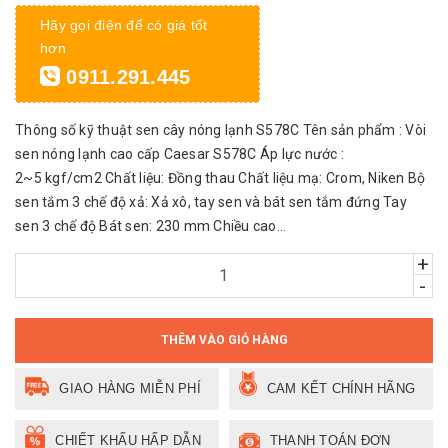
Hãy gọi điện để có giá tốt
hơn
0911.291.445
Thông số kỹ thuật sen cây nóng lạnh S578C Tên sản phẩm : Vòi
sen nóng lạnh cao cấp Caesar S578C Áp lực nước :
2~5 kgf/cm2 Chất liệu: Đồng thau Chất liệu mạ: Crom, Niken Bộ
sen tắm 3 chế độ xả: Xả xô, tay sen và bát sen tắm đứng Tay
sen 3 chế độ Bát sen: 230 mm Chiều cao...
+
-
THÊM VÀO GIỎ HÀNG
GIAO HÀNG MIỄN PHÍ
CAM KẾT CHÍNH HÃNG
CHIẾT KHẤU HẤP DẪN
THANH TOÁN ĐƠN