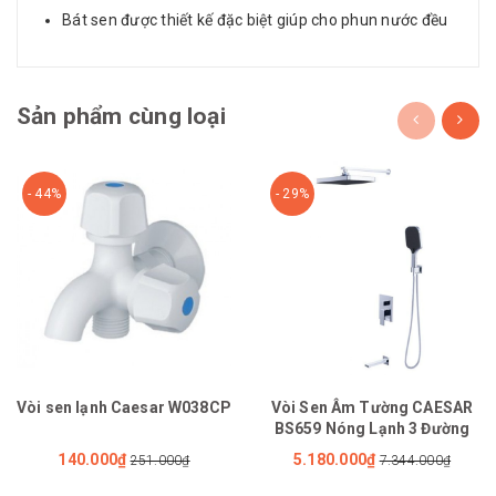
Bát sen được thiết kế đặc biệt giúp cho phun nước đều
Sản phẩm cùng loại
- 44%
- 29%
Vòi sen lạnh Caesar W038CP
Vòi Sen Âm Tường CAESAR
BS659 Nóng Lạnh 3 Đường
140.000₫
5.180.000₫
251.000₫
7.344.000₫