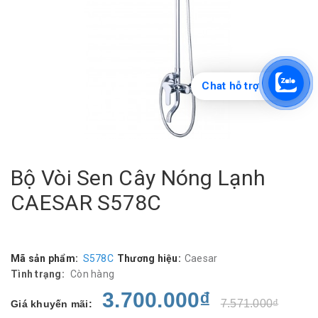
Chat hỗ trợ
Bộ Vòi Sen Cây Nóng Lạnh
CAESAR S578C
Mã sản phẩm:
S578C
Thương hiệu:
Caesar
Tình trạng:
Còn hàng
3.700.000₫
7.571.000₫
Giá khuyến mãi: