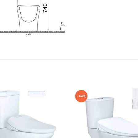
- 44%