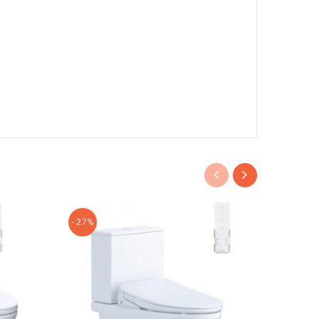
- 27%
- 46%