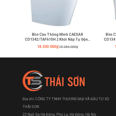
Bồn Cầu Thông Minh CAESAR
Bồn C
CD1342/TAF610H 2 Khối Nắp Tự Động
CD134
Đóng Mở
18.300.000₫
25.283.000₫
Địa chỉ:
CÔNG TY TNHH THƯƠNG MẠI VÀ ĐẦU TƯ XD
THÁI SƠN
22 Ngõ Ga Hà Đông, Phú La, Hà Đông, Hà Nội