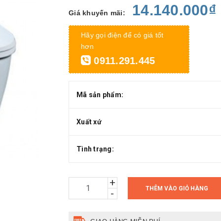
14.140.000₫
Giá khuyến mãi:
Hãy gọi điện để có giá tốt
hơn
0911.291.445
Mã sản phẩm:
Xuất xứ
Tình trạng:
+
THÊM VÀO GIỎ HÀNG
-