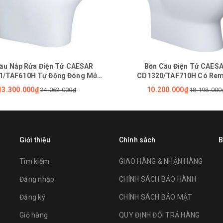
ầu Nắp Rửa Điện Tử CAESAR
Bồn Cầu Điện Tử CAES
1/TAF610H Tự Động Đóng Mở
CD1320/TAF710H Có Re
Nắp
13.300.000₫
10.200.000₫
24.062.000₫
18.198.000
Giới thiệu
Chính sách
B
Tìm kiếm
GIAO HÀNG & NHẬN HÀNG
Đăng nhập
CHÍNH SÁCH BẢO HÀNH
Đăng ký
CHÍNH SÁCH BẢO MẬT
Giỏ hàng
QUY ĐỊNH ĐỔI TRẢ HÀNG