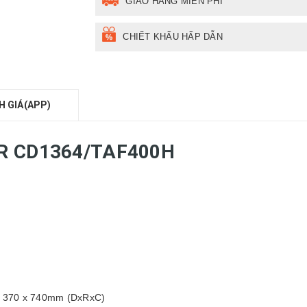
GIAO HÀNG MIỄN PHÍ
CHIẾT KHẤU HẤP DẪN
H GIÁ(APP)
AR CD1364
/TAF400H
 x 370 x 740mm (DxRxC)