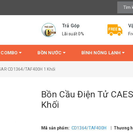
Trả Góp
V
Lãi suất 0%
Fr
COMBO
BỒN NƯỚC
BÌNH NÓNG LẠNH
SAR CD1364/TAF400H 1 Khối
Bồn Cầu Điện Tử CAE
Khối
Mã sản phẩm:
CD1364/TAF400H
|
Thương h