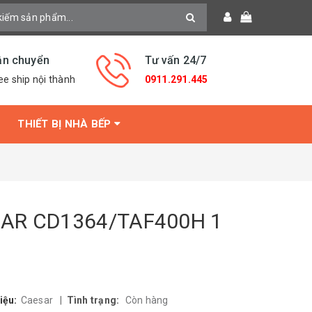
ận chuyển
Tư vấn 24/7
ee ship nội thành
0911.291.445
THIẾT BỊ NHÀ BẾP
SAR CD1364/TAF400H 1
iệu:
Caesar
|
Tình trạng:
Còn hàng