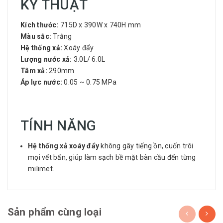
KỸ THUẬT
Kích thước:
715D x 390W x 740H mm
Màu sắc:
Trắng
Hệ thống xả:
Xoáy đẩy
Lượng nước xả:
3.0L/ 6.0L
Tâm xả:
290mm
Áp lực nước:
0.05 ~ 0.75 MPa
TÍNH NĂNG
Hệ thống xả xoáy đẩy
không gây tiếng ồn, cuốn trôi
mọi vết bẩn, giúp làm sạch bề mặt bàn cầu đến từng
milimet.
Sản phẩm cùng loại