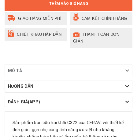
THÊM VÀO GIỎ HÀNG
GIAO HÀNG MIỄN PHÍ
CAM KẾT CHÍNH HÃNG
CHIẾT KHẤU HẤP DẪN
THANH TOÁN ĐƠN
GIẢN
MÔ TẢ
HƯỚNG DẪN
ĐÁNH GIÁ(APP)
Sản phẩm bàn cầu hai khối C322 của
CERAVI
với thiết kế
đơn giản, gọn nhẹ cùng tính năng ưu việt như kháng
khuẩn, chống bám bẩn và ẩm mốc, hệ thống xả nước