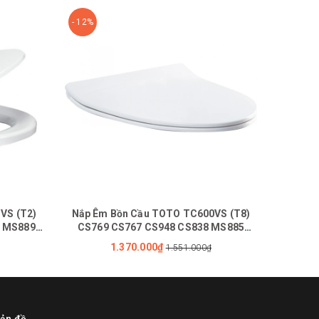
- 12%
- 14%
VS (T2)
Nắp Êm Bồn Cầu TOTO TC600VS (T8)
Bồn C
5 MS889
CS769 CS767 CS948 CS838 MS885
MS887 MS889
1.370.000₫
1.551.000₫