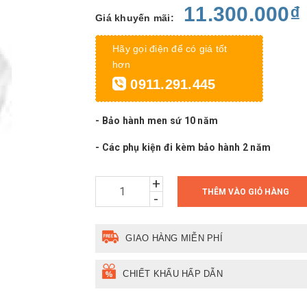
11.300.000₫
Giá khuyến mãi:
Hãy gọi điện để có giá tốt
hơn
0911.291.445
- Bảo hành men sứ 10 năm
- Các phụ kiện đi kèm bảo hành 2 năm
+
THÊM VÀO GIỎ HÀNG
-
GIAO HÀNG MIỄN PHÍ
CHIẾT KHẤU HẤP DẪN