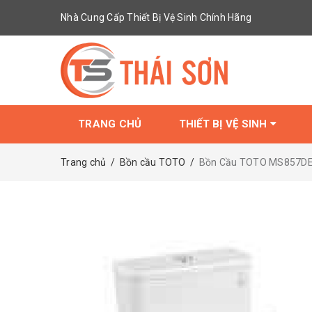
Nhà Cung Cấp Thiết Bị Vệ Sinh Chính Hãng
TRANG CHỦ
THIẾT BỊ VỆ SINH
Trang chủ
/
Bồn cầu TOTO
/
Bồn Cầu TOTO MS857DE