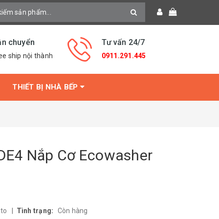
ận chuyển
Tư vấn 24/7
ee ship nội thành
0911.291.445
THIẾT BỊ NHÀ BẾP
DE4 Nắp Cơ Ecowasher
oto
|
Tình trạng:
Còn hàng