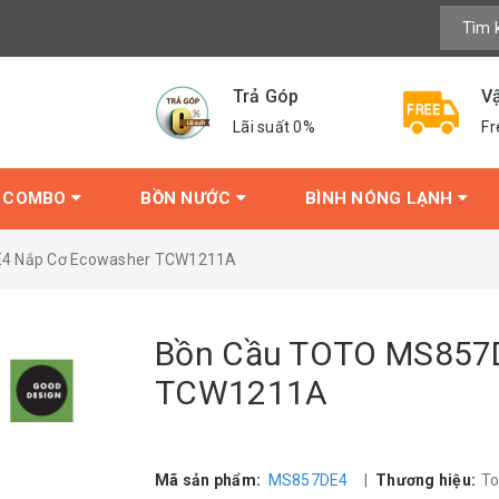
Trả Góp
V
Lãi suất 0%
Fr
COMBO
BỒN NƯỚC
BÌNH NÓNG LẠNH
4 Nắp Cơ Ecowasher TCW1211A
Bồn Cầu TOTO MS857
TCW1211A
Mã sản phẩm:
MS857DE4
|
Thương hiệu:
T