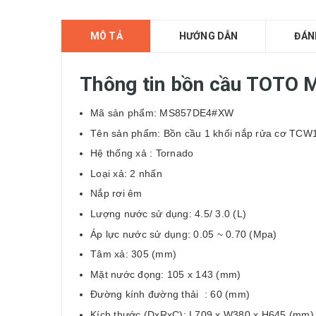
MÔ TẢ
HƯỚNG DẪN
ĐÁN
Thông tin bồn cầu TOTO 
Mã sản phẩm: MS857DE4#XW
Tên sản phẩm: Bồn cầu 1 khối nắp rửa cơ TCW
Hệ thống xả : Tornado
Loại xả: 2 nhấn
Nắp rơi êm
Lượng nước sử dụng: 4.5/ 3.0 (L)
Áp lực nước sử dụng: 0.05 ~ 0.70 (Mpa)
Tâm xả: 305 (mm)
Mặt nước đọng: 105 x 143 (mm)
Đường kính đường thải : 60 (mm)
Kích thước (DxRxC): L709 x W380 x H645 (mm)