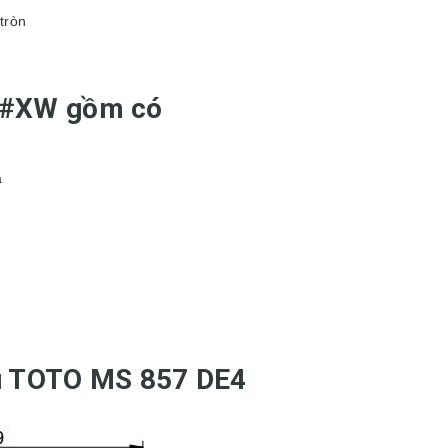
tròn
4#XW gồm có
a
ầu TOTO MS 857 DE4