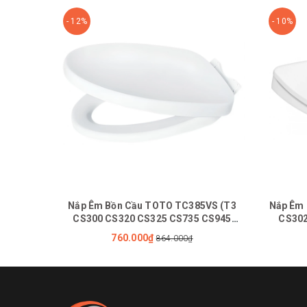
- 12%
- 10%
Nắp Êm Bồn Cầu TOTO TC385VS (T3
Nắp Êm 
CS300 CS320 CS325 CS735 CS945
CS302
CS818)
760.000₫
864.000₫