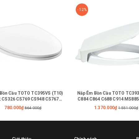
- 12%
Bồn Cầu TOTO TC395VS (T10)
Nắp Êm Bồn Cầu TOTO TC393
 CS326 CS769 CS948 CS767
C884 C864 C688 C914 MS88
CS838
MS887MS889
780.000₫
1.370.000₫
864.000₫
1.551.000₫