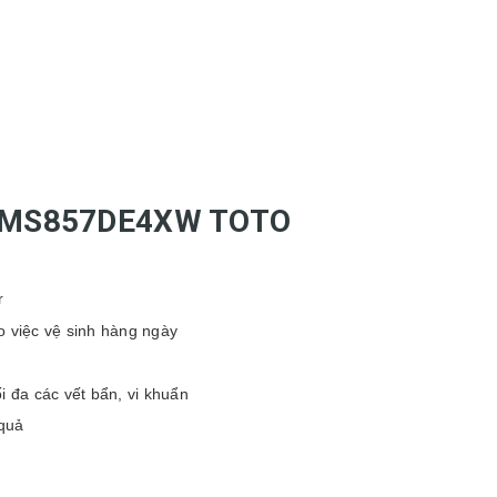
cơ MS857DE4XW TOTO
r
o việc vệ sinh hàng ngày
 đa các vết bẩn, vi khuẩn
quả