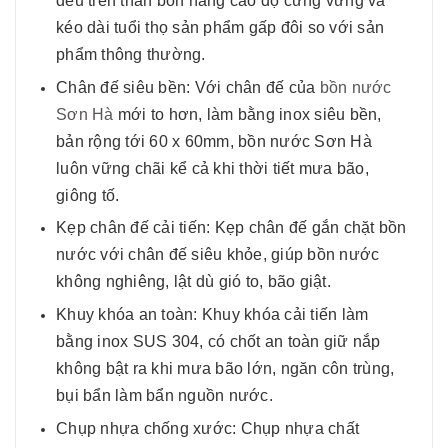
đều trên thân bồn nâng cao độ cứng vững và
kéo dài tuổi thọ sản phẩm gấp đôi so với sản
phẩm thông thường.
Chân đế siêu bền: Với chân đế của
bồn nước
Sơn Hà
mới to hơn, làm bằng inox siêu bền,
bản rộng tới 60 x 60mm, bồn nước Sơn Hà
luôn vững chãi kể cả khi thời tiết mưa bão,
giông tố.
Kẹp chân đế cải tiến: Kẹp chân đế gắn chặt bồn
nước với chân đế siêu khỏe, giúp bồn nước
không nghiêng, lật dù gió to, bão giật.
Khuy khóa an toàn: Khuy khóa cải tiến làm
bằng inox SUS 304, có chốt an toàn giữ nắp
không bật ra khi mưa bão lớn, ngăn côn trùng,
bụi bẩn làm bẩn nguồn nước.
Chụp nhựa chống xước: Chụp nhựa chất