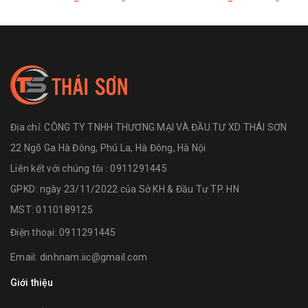
Địa chỉ:
CÔNG TY TNHH THƯƠNG MẠI VÀ ĐẦU TƯ XD THÁI SƠN
22 Ngõ Ga Hà Đông, Phú La, Hà Đông, Hà Nội
Liên kết với chúng tôi : 0911291445
GPKD: ngày 23/11/2022 của Sở KH & Đầu Tư TP. HN
MST: 0110189125
Điện thoại:
0911291445
Email:
dinhnam.iic@gmail.com
Giới thiệu