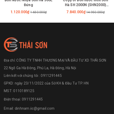
Đứng
Hà SH 2000N (SHN2000)
F1380
1.120.000₫
7.840.000₫
1.650.000₫
14.950.000₫
Địa chỉ:
CÔNG TY TNHH THƯƠNG MẠI VÀ ĐẦU TƯ XD THÁI SƠN
22 Ngõ Ga Hà Đông, Phú La, Hà Đông, Hà Nội
Liên kết với chúng tôi : 0911291445
GPKD: ngày 23/11/2022 của Sở KH & Đầu Tư TP. HN
MST: 0110189125
Điện thoại:
0911291445
Email:
dinhnam.iic@gmail.com