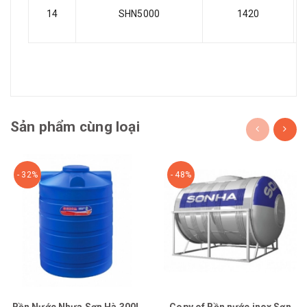
14
SHN5000
1420
Sản phẩm cùng loại
- 32%
- 48%
Bồn Nước Nhựa Sơn Hà 300L
Copy of Bồn nước inox Sơn