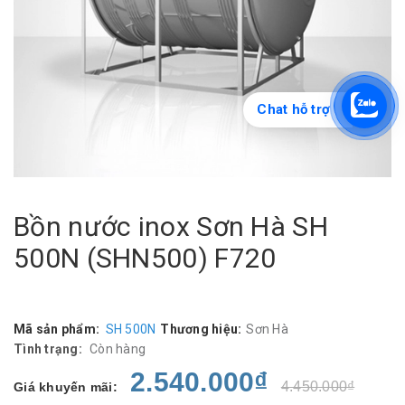
Chat hỗ trợ
Bồn nước inox Sơn Hà SH
500N (SHN500) F720
Mã sản phẩm:
SH 500N
Thương hiệu:
Sơn Hà
Tình trạng:
Còn hàng
2.540.000₫
4.450.000₫
Giá khuyến mãi: