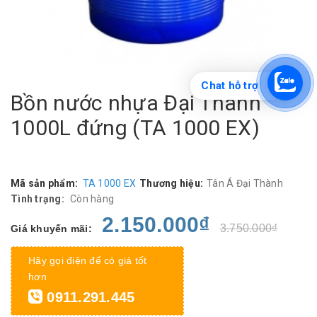
Chat hỗ trợ
Bồn nước nhựa Đại Thành
1000L đứng (TA 1000 EX)
Mã sản phẩm:
TA 1000 EX
Thương hiệu:
Tân Á Đại Thành
Tình trạng:
Còn hàng
2.150.000₫
3.750.000₫
Giá khuyến mãi:
Hãy gọi điện để có giá tốt
hơn
0911.291.445