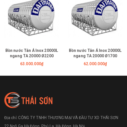
Bồn nước Tân Á Inox 20000L
Bồn nước Tân Á Inox 20000L
ngang TA 20000 Ø2200
ngang TA 20000 Ø1700
63.000.000₫
62.000.000₫
Địa chỉ:
CÔNG TY TNHH THƯƠNG MẠI VÀ ĐẦU TƯ XD THÁI SƠN
22 Ngõ Ga Hà Đông, Phú La, Hà Đông, Hà Nội