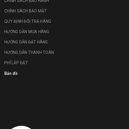
CHÍNH SÁCH BẢO HÀNH
CHÍNH SÁCH BẢO MẬT
QUY ĐỊNH ĐỔI TRẢ HÀNG
HƯỚNG DẪN MUA HÀNG
HƯỚNG DẪN ĐẶT HÀNG
HƯỚNG DẪN THANH TOÁN
PHÍ LẮP ĐẶT
Bản đồ