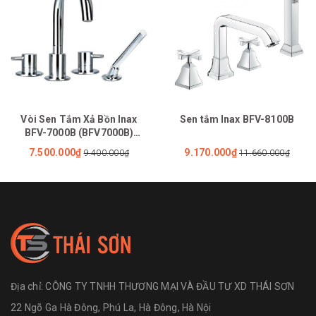
Vòi Sen Tắm Xả Bồn Inax
Sen tắm Inax BFV-8100B
BFV-7000B (BFV7000B)
Nóng Lạnh
7.500.000₫
9.170.000₫
9.400.000₫
11.660.000₫
Địa chỉ:
CÔNG TY TNHH THƯƠNG MẠI VÀ ĐẦU TƯ XD THÁI SƠN
22 Ngõ Ga Hà Đông, Phú La, Hà Đông, Hà Nội