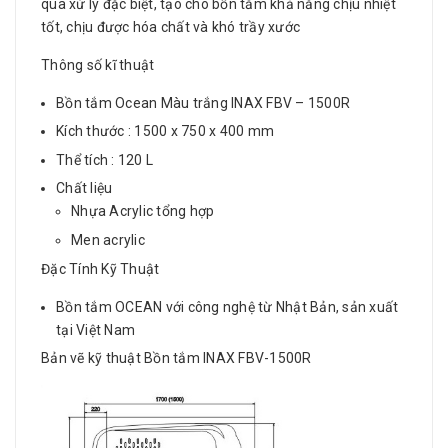
qua xử lý đặc biệt, tạo cho bồn tắm khả năng chịu nhiệt
tốt, chịu được hóa chất và khó trầy xước
Thông số kĩ thuật
Bồn tắm
Ocean
Màu trắng
INAX
FBV – 1500R
Kích thước :
1500 x 750 x 400
mm
Thể tích :
120 L
Chất liệu
Nhựa Acrylic tổng hợp
Men acrylic
Đặc Tính Kỹ Thuật
Bồn tắm
OCEAN
với công nghệ từ
Nhật Bản, sản xuất
tại Việt Nam
Bản vẽ kỹ thuật Bồn tắm INAX FBV-1500R