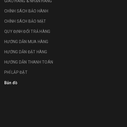
GIAO HÀNG & NHẬN HÀNG
CHÍNH SÁCH BẢO HÀNH
CHÍNH SÁCH BẢO MẬT
QUY ĐỊNH ĐỔI TRẢ HÀNG
HƯỚNG DẪN MUA HÀNG
HƯỚNG DẪN ĐẶT HÀNG
HƯỚNG DẪN THANH TOÁN
PHÍ LẮP ĐẶT
Bản đồ