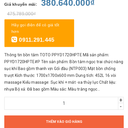
380.640.000₫
Giá khuyến mãi:
475.789.000₫
Hãy gọi điện để có giá tốt
hơn
0911.291.445
Thông tin bồn tắm TOTO PPYD1720HPTE Mã sản phẩm:
PPYD1720HPTE#P Tên sản phẩm: Bồn tắm ngọc trai chức năng
sục khí Bao gồm thanh vịn Gối đầu (NTP003) Mặt bồn chống
trượt Kích thước: 1700x1700x600 mm Dung tích: 452L 16 vòi
massage Kiểu massage: Sục khí + mát -xa thủy lực Chất liệu:
nhựa Bộ xả: Đã bao gồm Màu sắc: Màu trắng ngọc...
+
-
THÊM VÀO GIỎ HÀNG