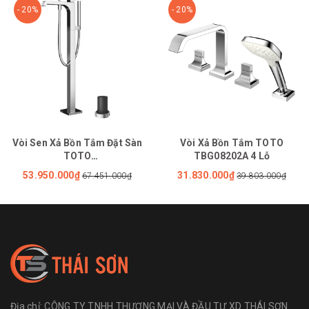
- 20%
- 20%
Vòi Sen Xả Bồn Tắm Đặt Sàn
Vòi Xả Bồn Tắm TOTO
TOTO
TBG08202A 4 Lỗ
TBG08306A/TBN01105B
53.950.000₫
31.830.000₫
67.451.000₫
39.803.000₫
Địa chỉ:
CÔNG TY TNHH THƯƠNG MẠI VÀ ĐẦU TƯ XD THÁI SƠN