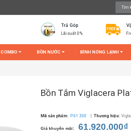
Trả Góp
V
Lãi suất 0%
Fr
COMBO
BỒN NƯỚC
BÌNH NÓNG LẠNH
Bồn Tắm Viglacera Pla
Mã sản phẩm:
P.61.350
|
Thương hiệu:
Vigl
61.920.000₫
Giá khuyến mãi: