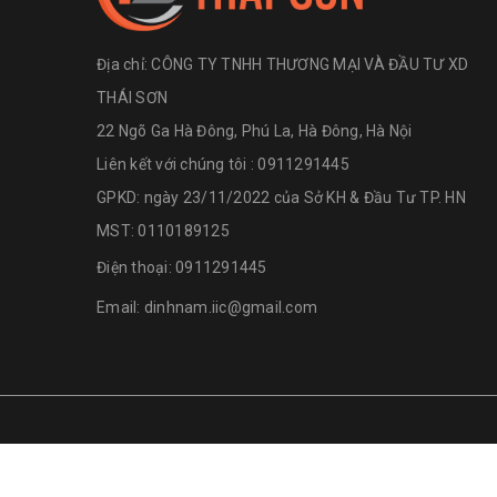
Địa chỉ:
CÔNG TY TNHH THƯƠNG MẠI VÀ ĐẦU TƯ XD
THÁI SƠN
22 Ngõ Ga Hà Đông, Phú La, Hà Đông, Hà Nội
Liên kết với chúng tôi : 0911291445
GPKD: ngày 23/11/2022 của Sở KH & Đầu Tư TP. HN
MST: 0110189125
Điện thoại:
0911291445
Email:
dinhnam.iic@gmail.com