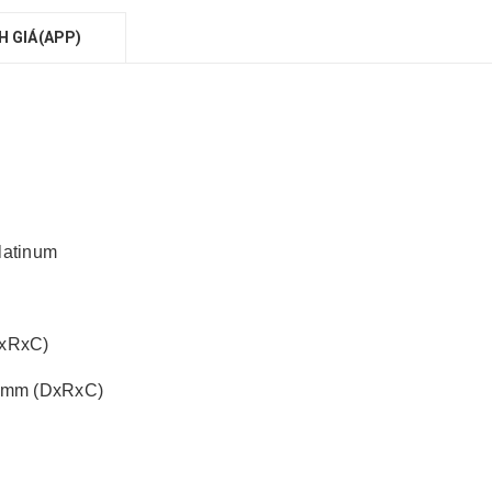
H GIÁ(APP)
latinum
DxRxC)
0 mm (DxRxC)