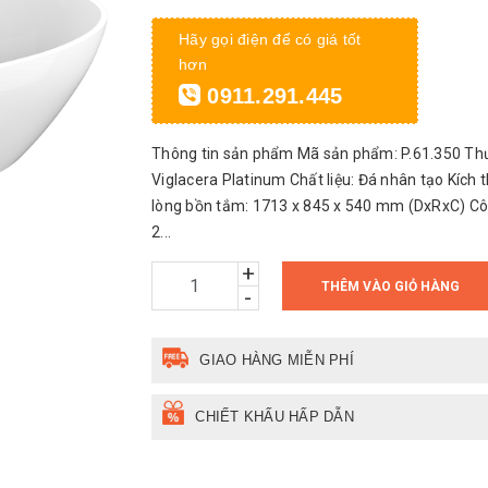
Hãy gọi điện để có giá tốt
hơn
0911.291.445
Thông tin sản phẩm Mã sản phẩm: P.61.350 Thư
Viglacera Platinum Chất liệu: Đá nhân tạo Kích
lòng bồn tắm: 1713 x 845 x 540 mm (DxRxC) Công
2...
+
THÊM VÀO GIỎ HÀNG
-
GIAO HÀNG MIỄN PHÍ
CHIẾT KHẤU HẤP DẪN