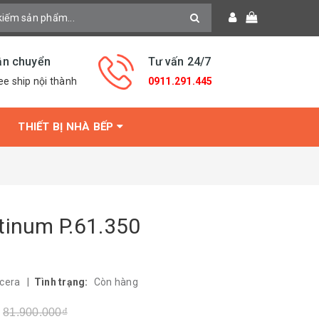
ận chuyển
Tư vấn 24/7
ee ship nội thành
0911.291.445
THIẾT BỊ NHÀ BẾP
tinum P.61.350
acera
|
Tình trạng:
Còn hàng
81.900.000₫