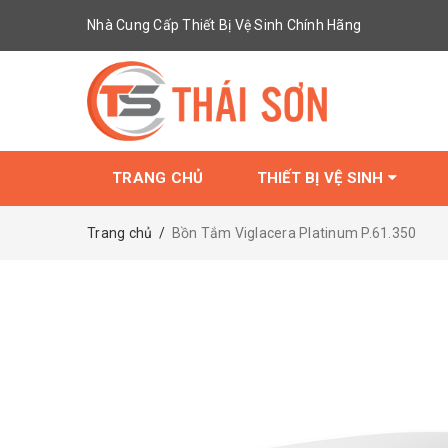
Nhà Cung Cấp Thiết Bị Vệ Sinh Chính Hãng
TRANG CHỦ
THIẾT BỊ VỆ SINH
Trang chủ
/
Bồn Tắm Viglacera Platinum P.61.350