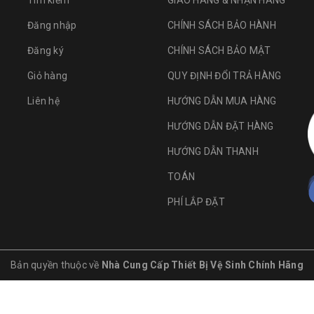
Tìm kiếm
GIAO HÀNG & NHẬN HÀNG
Đăng nhập
CHÍNH SÁCH BẢO HÀNH
Đăng ký
CHÍNH SÁCH BẢO MẬT
Giỏ hàng
QUY ĐỊNH ĐỔI TRẢ HÀNG
Liên hệ
HƯỚNG DẪN MUA HÀNG
HƯỚNG DẪN ĐẶT HÀNG
HƯỚNG DẪN THANH
TOÁN
PHÍ LẮP ĐẶT
Bản quyền thuộc về
Nhà Cung Cấp Thiết Bị Vệ Sinh Chính Hãng