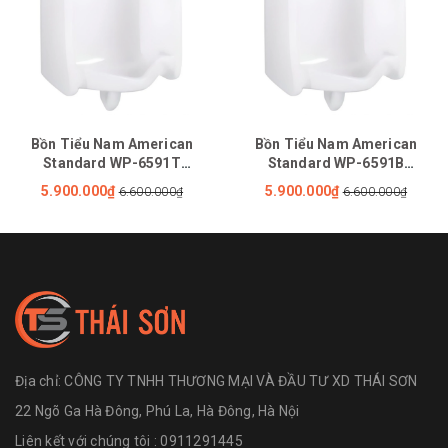
Bồn Tiểu Nam American
Bồn Tiểu Nam American
Standard WP-6591T
Standard WP-6591B
(WP6591T) Treo Tường Cấp
(WP6591B) Treo Tường Cấp
5.900.000₫
5.900.000₫
6.600.000₫
6.600.000₫
dương
Âm
Địa chỉ:
CÔNG TY TNHH THƯƠNG MẠI VÀ ĐẦU TƯ XD THÁI SƠN
22 Ngõ Ga Hà Đông, Phú La, Hà Đông, Hà Nội
Liên kết với chúng tôi : 0911291445