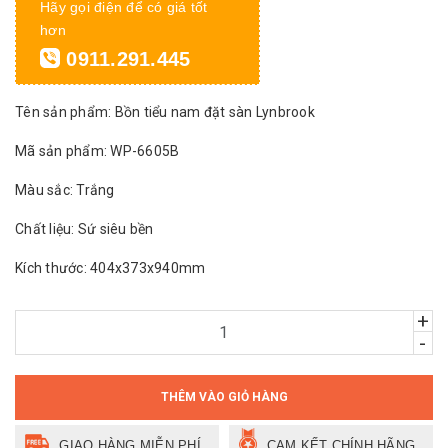
Hãy gọi điện để có giá tốt
hơn
0911.291.445
Tên sản phẩm: Bồn tiểu nam đặt sàn Lynbrook
Mã sản phẩm: WP-6605B
Màu sắc: Trắng
Chất liệu: Sứ siêu bền
Kích thước: 404x373x940mm
+
-
THÊM VÀO GIỎ HÀNG
GIAO HÀNG MIỄN PHÍ
CAM KẾT CHÍNH HÃNG