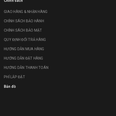
Chính sách
GIAO HÀNG & NHẬN HÀNG
CHÍNH SÁCH BẢO HÀNH
CHÍNH SÁCH BẢO MẬT
QUY ĐỊNH ĐỔI TRẢ HÀNG
HƯỚNG DẪN MUA HÀNG
HƯỚNG DẪN ĐẶT HÀNG
HƯỚNG DẪN THANH TOÁN
PHÍ LẮP ĐẶT
Bản đồ