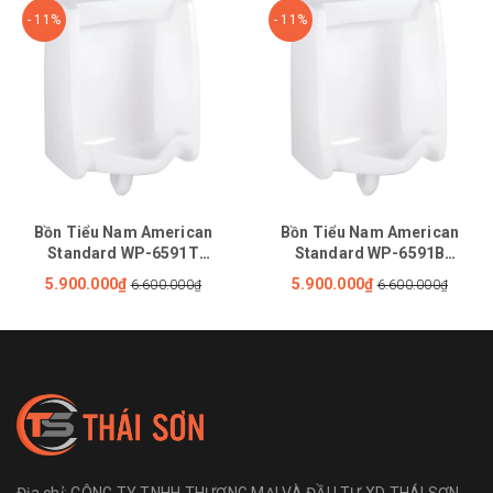
- 11%
- 11%
Bồn Tiểu Nam American
Bồn Tiểu Nam American
Standard WP-6591T
Standard WP-6591B
(WP6591T) Treo Tường Cấp
(WP6591B) Treo Tường Cấp
5.900.000₫
5.900.000₫
6.600.000₫
6.600.000₫
dương
Âm
Địa chỉ:
CÔNG TY TNHH THƯƠNG MẠI VÀ ĐẦU TƯ XD THÁI SƠN