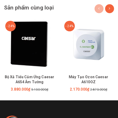
Sản phẩm cùng loại
- 24%
- 24%
Bộ Xả Tiểu Cảm Ứng Caesar
Máy Tạo Ozon Caesar
A654 Âm Tường
A610OZ
3.880.000₫
2.170.000₫
5.130.000₫
2.873.000₫