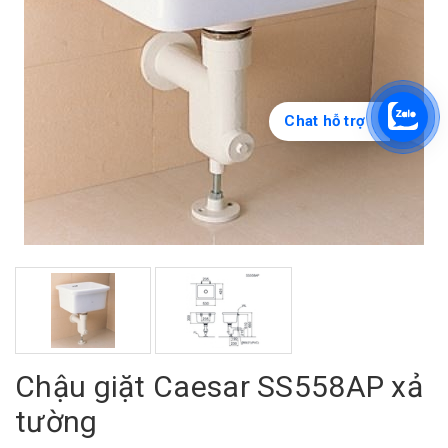
Chat hỗ trợ
Chậu giặt Caesar SS558AP xả
tường