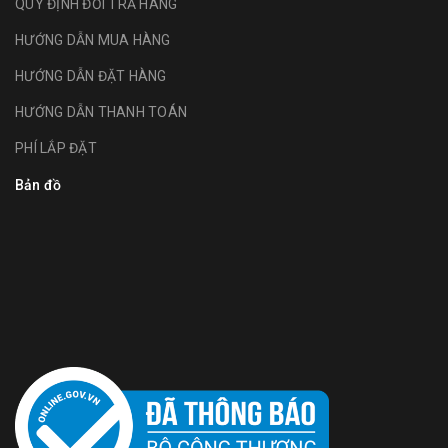
QUY ĐỊNH ĐỔI TRẢ HÀNG
HƯỚNG DẪN MUA HÀNG
HƯỚNG DẪN ĐẶT HÀNG
HƯỚNG DẪN THANH TOÁN
PHÍ LẮP ĐẶT
Bản đồ