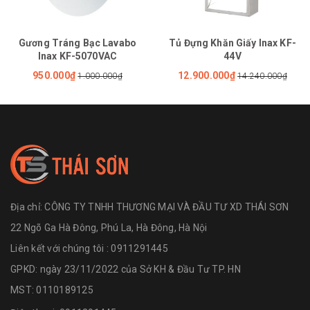
Gương Tráng Bạc Lavabo
Tủ Đựng Khăn Giấy Inax KF-
Inax KF-5070VAC
44V
950.000₫
12.900.000₫
1.000.000₫
14.240.000₫
Địa chỉ:
CÔNG TY TNHH THƯƠNG MẠI VÀ ĐẦU TƯ XD THÁI SƠN
22 Ngõ Ga Hà Đông, Phú La, Hà Đông, Hà Nội
Liên kết với chúng tôi : 0911291445
GPKD: ngày 23/11/2022 của Sở KH & Đầu Tư TP. HN
MST: 0110189125