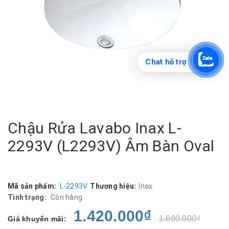
Chat hỗ trợ
Chậu Rửa Lavabo Inax L-
2293V (L2293V) Âm Bàn Oval
Mã sản phẩm:
L-2293V
Thương hiệu:
Inax
Tình trạng:
Còn hàng
1.420.000₫
1.690.000₫
Giá khuyến mãi: