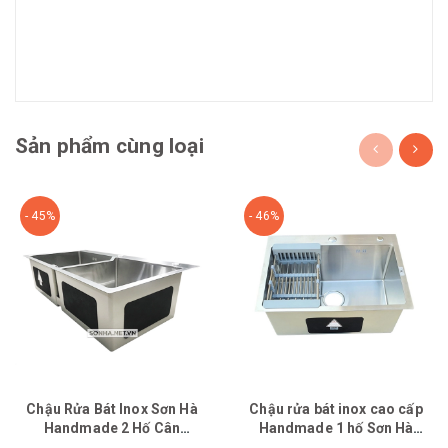
Sản phẩm cùng loại
- 45%
- 46%
Chậu Rửa Bát Inox Sơn Hà
Chậu rửa bát inox cao cấp
Handmade 2 Hố Cân
Handmade 1 hố Sơn Hà
HM.X.2C.82.2.3 (820 x 450 x
HMX1C6023 (600x450x230)