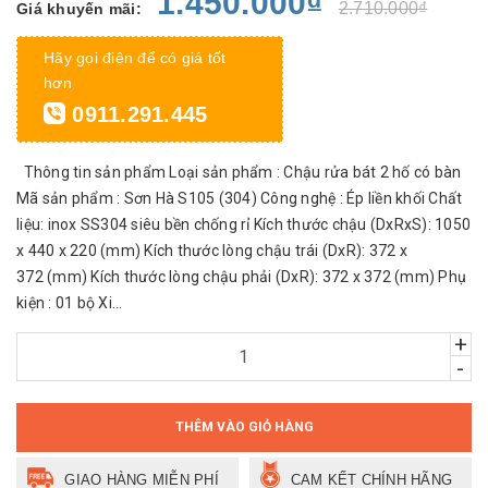
1.450.000₫
2.710.000₫
Giá khuyến mãi:
Hãy gọi điện để có giá tốt
hơn
0911.291.445
Thông tin sản phẩm Loại sản phẩm : Chậu rửa bát 2 hố có bàn
Mã sản phẩm : Sơn Hà S105 (304) Công nghệ : Ép liền khối Chất
liệu: inox SS304 siêu bền chống rỉ Kích thước chậu (DxRxS): 1050
x 440 x 220 (mm) Kích thước lòng chậu trái (DxR): 372 x
372 (mm) Kích thước lòng chậu phải (DxR): 372 x 372 (mm) Phụ
kiện : 01 bộ Xi...
+
-
THÊM VÀO GIỎ HÀNG
GIAO HÀNG MIỄN PHÍ
CAM KẾT CHÍNH HÃNG