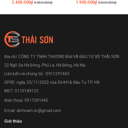
2.400.000₫
1.900.000₫
4.350.000₫
3.500.000₫
215 mm)
Địa chỉ:
CÔNG TY TNHH THƯƠNG MẠI VÀ ĐẦU TƯ XD THÁI SƠN
22 Ngõ Ga Hà Đông, Phú La, Hà Đông, Hà Nội
Liên kết với chúng tôi : 0911291445
GPKD: ngày 23/11/2022 của Sở KH & Đầu Tư TP. HN
MST: 0110189125
Điện thoại:
0911291445
Email:
dinhnam.iic@gmail.com
Giới thiệu