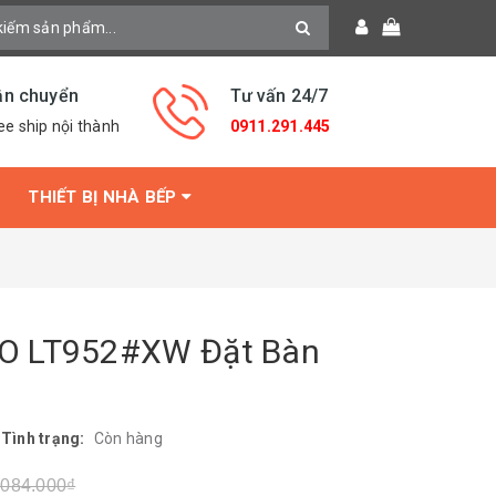
ận chuyển
Tư vấn 24/7
ee ship nội thành
0911.291.445
THIẾT BỊ NHÀ BẾP
O LT952#XW Đặt Bàn
|
Tình trạng:
Còn hàng
.084.000₫