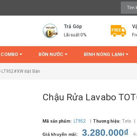
Trả Góp
V
Lãi suất 0%
Fr
COMBO
BỒN NƯỚC
BÌNH NÓNG LẠNH
 LT952#XW Đặt Bàn
Chậu Rửa Lavabo TOT
Mã sản phẩm:
LT952
|
Thương hiệu:
Toto
3.280.000₫
4
Giá khuyến mãi: