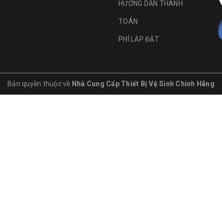
HƯỚNG DẪN THANH
TOÁN
PHÍ LẮP ĐẶT
Bản quyền thuộc về
Nhà Cung Cấp Thiết Bị Vệ Sinh Chính Hãng