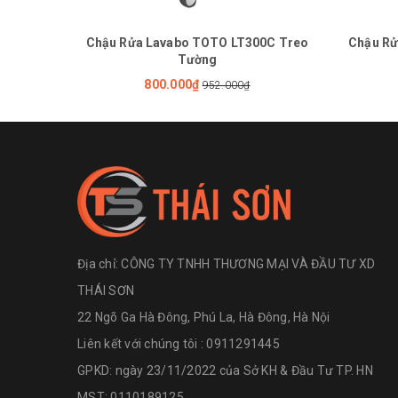
Chậu Rửa Lavabo TOTO LT300C Treo
Chậu Rử
Tường
800.000₫
952.000₫
Địa chỉ:
CÔNG TY TNHH THƯƠNG MẠI VÀ ĐẦU TƯ XD
THÁI SƠN
22 Ngõ Ga Hà Đông, Phú La, Hà Đông, Hà Nội
Liên kết với chúng tôi : 0911291445
GPKD: ngày 23/11/2022 của Sở KH & Đầu Tư TP. HN
MST: 0110189125