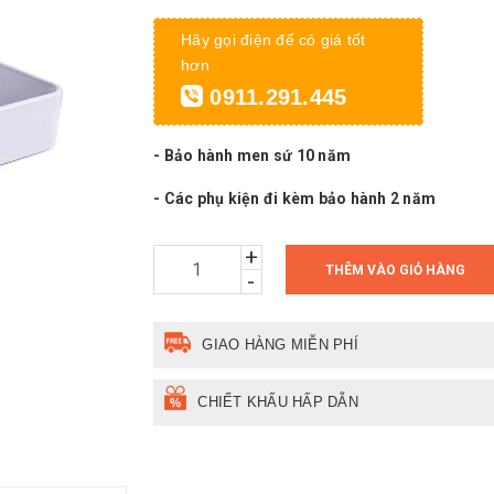
Hãy gọi điện để có giá tốt
hơn
0911.291.445
- Bảo hành men sứ 10 năm
- Các phụ kiện đi kèm bảo hành 2 năm
+
THÊM VÀO GIỎ HÀNG
-
GIAO HÀNG MIỄN PHÍ
CHIẾT KHẤU HẤP DẪN