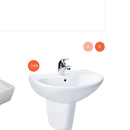
- 16%
- 20%