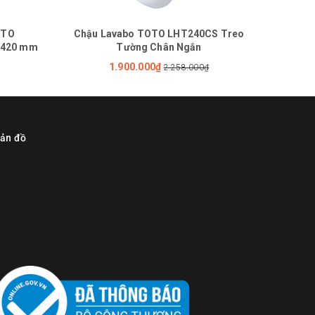
OTO
Chậu Lavabo TOTO LHT240CS Treo
Chậu L
x420 mm
Tường Chân Ngắn
1.900.000₫
2.258.000₫
ản đồ