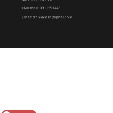
Điện thoại:
0911291445
Email:
dinhnam.iic@gmail.com