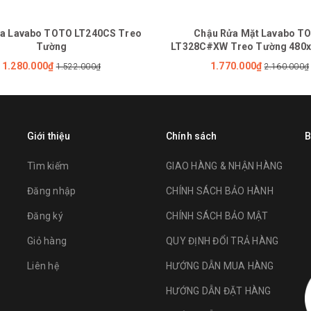
a Lavabo TOTO LT240CS Treo
Chậu Rửa Mặt Lavabo T
Tường
LT328C#XW Treo Tường 480
1.280.000₫
1.770.000₫
1.522.000₫
2.160.000₫
Giới thiệu
Chính sách
B
Tìm kiếm
GIAO HÀNG & NHẬN HÀNG
Đăng nhập
CHÍNH SÁCH BẢO HÀNH
Đăng ký
CHÍNH SÁCH BẢO MẬT
Giỏ hàng
QUY ĐỊNH ĐỔI TRẢ HÀNG
Liên hệ
HƯỚNG DẪN MUA HÀNG
HƯỚNG DẪN ĐẶT HÀNG