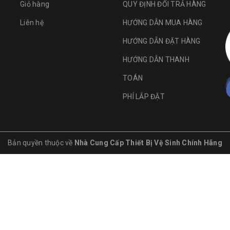
Giỏ hàng
QUY ĐỊNH ĐỔI TRẢ HÀNG
Liên hệ
HƯỚNG DẪN MUA HÀNG
HƯỚNG DẪN ĐẶT HÀNG
HƯỚNG DẪN THANH
TOÁN
PHÍ LẮP ĐẶT
Bản quyền thuộc về
Nhà Cung Cấp Thiết Bị Vệ Sinh Chính Hãng