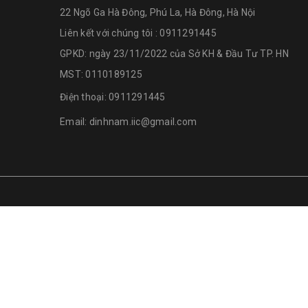
22 Ngõ Ga Hà Đông, Phú La, Hà Đông, Hà Nội
Liên kết với chúng tôi : 0911291445
GPKD: ngày 23/11/2022 của Sở KH & Đầu Tư TP. HN
MST: 0110189125
Điện thoại:
0911291445
Email:
dinhnam.iic@gmail.com