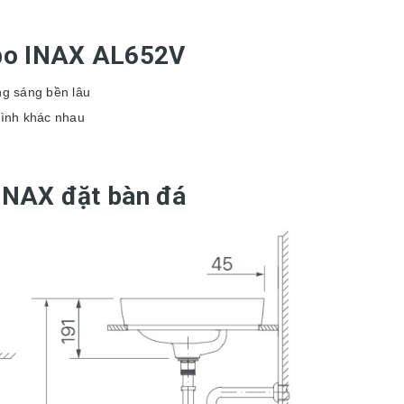
abo INAX AL652V
g sáng bền lâu
rình khác nhau
INAX đặt bàn đá