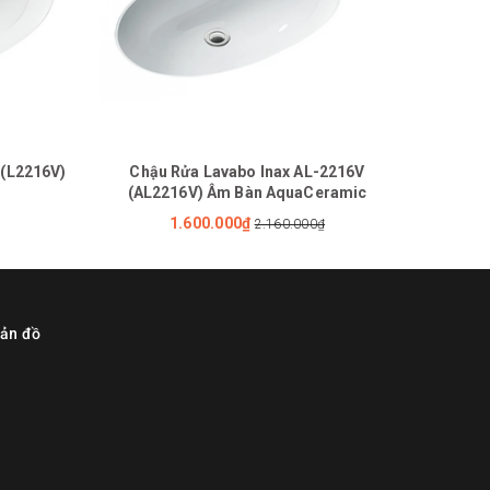
 (L2216V)
Chậu Rửa Lavabo Inax AL-2216V
Chậu R
(AL2216V) Âm Bàn AquaCeramic
1.600.000₫
2.160.000₫
ản đồ