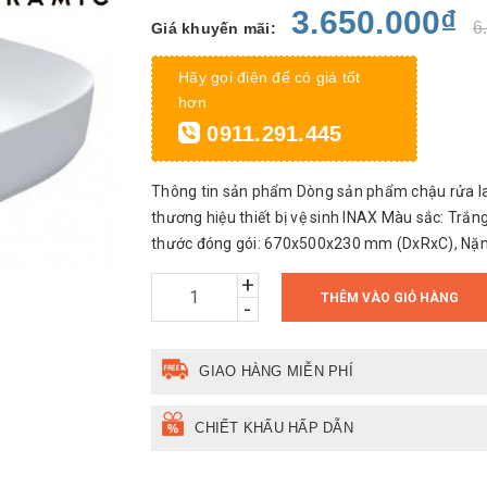
3.650.000₫
6
Giá khuyến mãi:
Hãy gọi điện để có giá tốt
hơn
0911.291.445
Thông tin sản phẩm Dòng sản phẩm chậu rửa la
thương hiệu thiết bị vệ sinh INAX Màu sắc: Trắn
thước đóng gói: 670x500x230 mm (DxRxC), Nặng 
+
THÊM VÀO GIỎ HÀNG
-
GIAO HÀNG MIỄN PHÍ
CHIẾT KHẤU HẤP DẪN