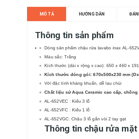
MÔ TẢ
HƯỚNG DẪN
ĐÁN
Thông tin sản phẩm
Dòng sản phẩm
chậu rửa lavabo inax
AL-652V 
Màu sắc: Trắng
Kích thước (dài x rộng x cao): 650 x 460 x 1
Kích thước đóng gói: 670x500x230 mm (Dx
Với đặc tính kháng khuẩn, dễ lau chùi
Chất liệu sứ Aqua Ceramic cao cấp, chống
AL-652VEC : Kiểu 3 lỗ
AL-652VFC : Kiểu 1 lỗ
AL-652VGC: Chậu 3 lỗ gắn vòi 2 tay gạt
Thông tin chậu rửa mặt