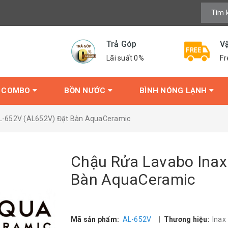
Trả Góp
V
Lãi suất 0%
Fr
COMBO
BỒN NƯỚC
BÌNH NÓNG LẠNH
L-652V (AL652V) Đặt Bàn AquaCeramic
Chậu Rửa Lavabo Inax
Bàn AquaCeramic
Mã sản phẩm:
AL-652V
|
Thương hiệu:
Inax