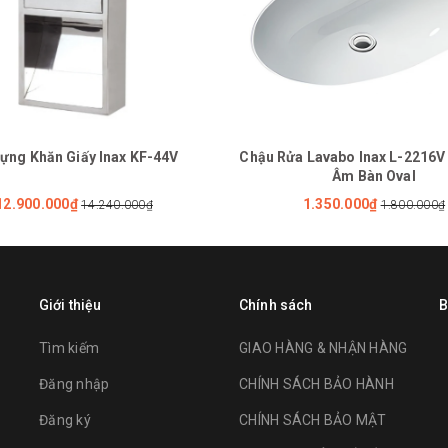
ựng Khăn Giấy Inax KF-44V
Chậu Rửa Lavabo Inax L-2216V
Âm Bàn Oval
12.900.000₫
1.350.000₫
14.240.000₫
1.800.000₫
Giới thiệu
Chính sách
B
Tìm kiếm
GIAO HÀNG & NHẬN HÀNG
Đăng nhập
CHÍNH SÁCH BẢO HÀNH
Đăng ký
CHÍNH SÁCH BẢO MẬT