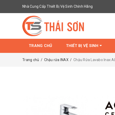
Nhà Cung Cấp Thiết Bị Vệ Sinh Chính Hãng
TRANG CHỦ
THIẾT BỊ VỆ SINH
Trang chủ
/
Chậu rửa INAX
/
Chậu Rửa Lavabo Inax A