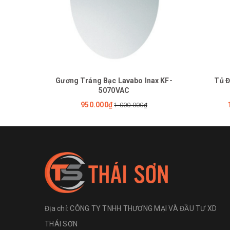
Gương Tráng Bạc Lavabo Inax KF-
Tủ Đ
5070VAC
950.000₫
1.000.000₫
Địa chỉ:
CÔNG TY TNHH THƯƠNG MẠI VÀ ĐẦU TƯ XD
THÁI SƠN