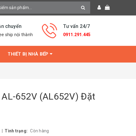
ận chuyển
Tư vấn 24/7
ee ship nội thành
0911.291.445
THIẾT BỊ NHÀ BẾP
 AL-652V (AL652V) Đặt
|
Tình trạng:
Còn hàng