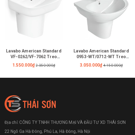
Lavabo American Standard
Lavabo American Standard
VF-0262/VF-7062 Treo
0953-WT/0712-WT Treo
Tường
Tường
1.550.000₫
3.050.000₫
2.350.000₫
4.150.000₫
Địa chỉ:
CÔNG TY TNHH THƯƠNG MẠI VÀ ĐẦU TƯ XD THÁI SƠN
22 Ngõ Ga Hà Đông, Phú La, Hà Đông, Hà Nội