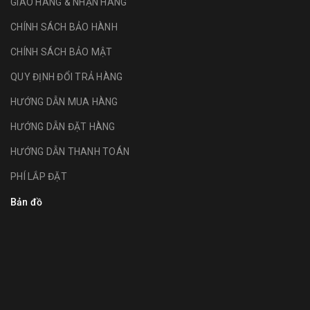
GIAO HÀNG & NHẬN HÀNG
CHÍNH SÁCH BẢO HÀNH
CHÍNH SÁCH BẢO MẬT
QUY ĐỊNH ĐỔI TRẢ HÀNG
HƯỚNG DẪN MUA HÀNG
HƯỚNG DẪN ĐẶT HÀNG
HƯỚNG DẪN THANH TOÁN
PHÍ LẮP ĐẶT
Bản đồ