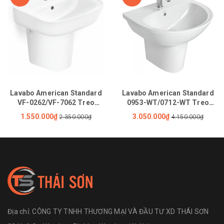
Lavabo American Standard
Lavabo American Standard
VF-0262/VF-7062 Treo
0953-WT/0712-WT Treo
Tường
Tường
1.550.000₫
3.050.000₫
2.350.000₫
4.150.000₫
Địa chỉ:
CÔNG TY TNHH THƯƠNG MẠI VÀ ĐẦU TƯ XD THÁI SƠN