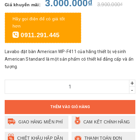
3.000.000₫
3.900.000₫
Giá khuyến mãi:
Hãy gọi điện để có giá tốt
hơn
0911.291.445
Lavabo đặt bàn American WP-F411 của hãng thiết bị vệ sinh
American Standard là một sản phẩm có thiết kế đẳng cấp và ấn
tượng.
+
-
THÊM VÀO GIỎ HÀNG
GIAO HÀNG MIỄN PHÍ
CAM KẾT CHÍNH HÃNG
CHIẾT KHẤU HẤP DẪN
THANH TOÁN ĐƠN