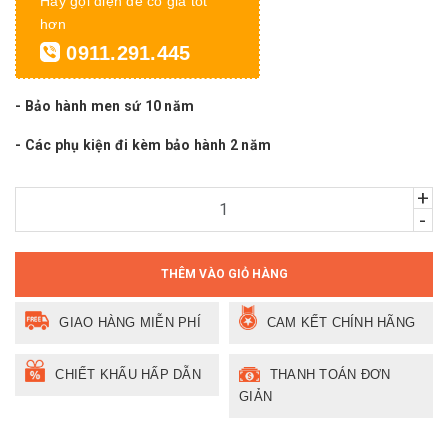
Hãy gọi điện để có giá tốt
hơn
0911.291.445
- Bảo hành men sứ 10 năm
- Các phụ kiện đi kèm bảo hành 2 năm
+
-
THÊM VÀO GIỎ HÀNG
GIAO HÀNG MIỄN PHÍ
CAM KẾT CHÍNH HÃNG
CHIẾT KHẤU HẤP DẪN
THANH TOÁN ĐƠN
GIẢN