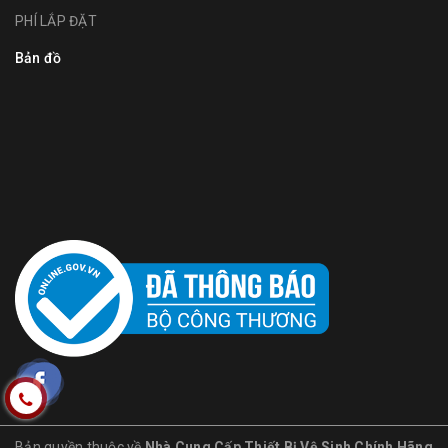
PHÍ LẮP ĐẶT
Bản đồ
Bản quyền thuộc về
Nhà Cung Cấp Thiết Bị Vệ Sinh Chính Hãng