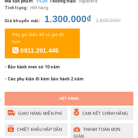
Mã sản phẩm:
V42M
Thương hiệu:
Viglacera
Tình trạng:
Hết hàng
1.300.000₫
1.800.000₫
Giá khuyến mãi:
Hãy gọi điện để có giá tốt
hơn
0911.291.445
- Bảo hành men sứ 10 năm
- Các phụ kiện đi kèm bảo hành 2 năm
HẾT HÀNG
GIAO HÀNG MIỄN PHÍ
CAM KẾT CHÍNH HÃNG
CHIẾT KHẤU HẤP DẪN
THANH TOÁN ĐƠN
GIẢN