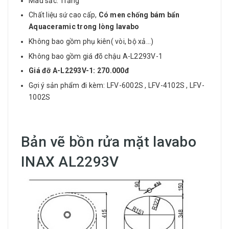
Màu sắc: Trắng​
Chất liệu sứ cao cấp,
Có men chống bám bẩn
Aquaceramic trong lòng lavabo
Không bao gồm phụ kiên( vòi, bộ xả...)
Không bao gồm giá đõ chậu A-L2293V-1
Giá đỡ A-L2293V-1: 270.000đ
Gợi ý sản phẩm đi kèm: LFV-6002S , LFV-4102S , LFV-
1002S
Bản vẽ bồn rửa mặt lavabo
INAX AL2293V