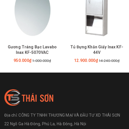
Gương Tráng Bạc Lavabo
Tủ Đựng Khăn Giấy Inax KF-
Inax KF-5070VAC
44V
950.000₫
12.900.000₫
1.000.000₫
14.240.000₫
Địa chỉ:
CÔNG TY TNHH THƯƠNG MẠI VÀ ĐẦU TƯ XD THÁI SƠN
22 Ngõ Ga Hà Đông, Phú La, Hà Đông, Hà Nội