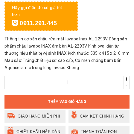
Hãy gọi điện để có giá tốt
hơn
0911.291.445
Thông tin cơ bản chậu rửa mặt lavabo Inax AL-2293V Dòng sản
phẩm chậu lavabo INAX âm bàn AL-2293V hình oval đến từ
thương hiệu thiết bị vệ sinh INAX Kích thước: 535 x 415 x 210 mm
Màu sắc: Trắng​ Chất liệu sứ cao cấp, Có men chống bám bẩn
Aquaceramic trong lòng lavabo Không...
+
-
THÊM VÀO GIỎ HÀNG
GIAO HÀNG MIỄN PHÍ
CAM KẾT CHÍNH HÃNG
CHIẾT KHẤU HẤP DẪN
THANH TOÁN ĐƠN