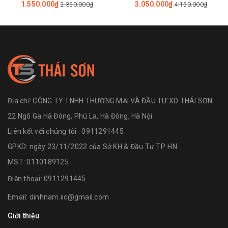
1.550.000₫
3.050.000₫
2.350.000₫
4.150.000₫
Địa chỉ:
CÔNG TY TNHH THƯƠNG MẠI VÀ ĐẦU TƯ XD THÁI SƠN
22 Ngõ Ga Hà Đông, Phú La, Hà Đông, Hà Nội
Liên kết với chúng tôi : 0911291445
GPKD: ngày 23/11/2022 của Sở KH & Đầu Tư TP. HN
MST: 0110189125
Điện thoại:
0911291445
Email:
dinhnam.iic@gmail.com
Giới thiệu