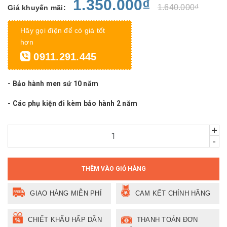
1.350.000₫
1.640.000₫
Giá khuyến mãi:
Hãy gọi điện để có giá tốt
hơn
0911.291.445
- Bảo hành men sứ 10 năm
- Các phụ kiện đi kèm bảo hành 2 năm
+
-
THÊM VÀO GIỎ HÀNG
GIAO HÀNG MIỄN PHÍ
CAM KẾT CHÍNH HÃNG
CHIẾT KHẤU HẤP DẪN
THANH TOÁN ĐƠN