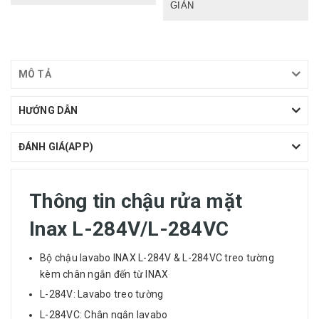
GIẢN
MÔ TẢ
HƯỚNG DẪN
ĐÁNH GIÁ(APP)
Thông tin chậu rửa mặt
Inax L-284V/L-284VC
Bộ chậu
lavabo INAX L-284V & L-284VC treo tường
kèm chân ngắn đến từ INAX
L-284V: Lavabo treo tường
L-284VC: Chân ngắn lavabo