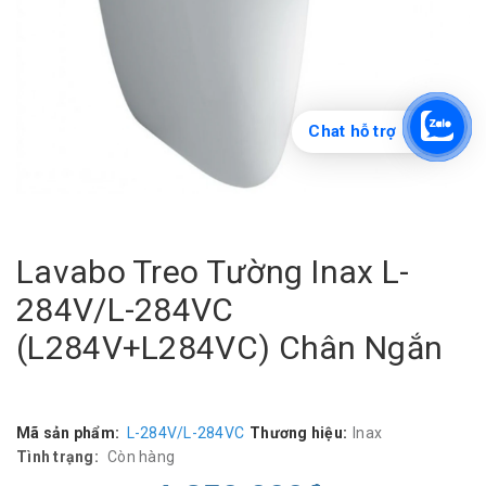
Chat hỗ trợ
Lavabo Treo Tường Inax L-
284V/L-284VC
(L284V+L284VC) Chân Ngắn
Mã sản phẩm:
L-284V/L-284VC
Thương hiệu:
Inax
Tình trạng:
Còn hàng