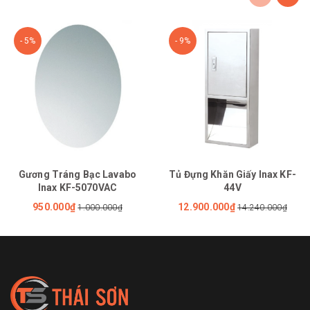
- 5%
- 9%
Gương Tráng Bạc Lavabo
Tủ Đựng Khăn Giấy Inax KF-
Inax KF-5070VAC
44V
950.000₫
12.900.000₫
1.000.000₫
14.240.000₫