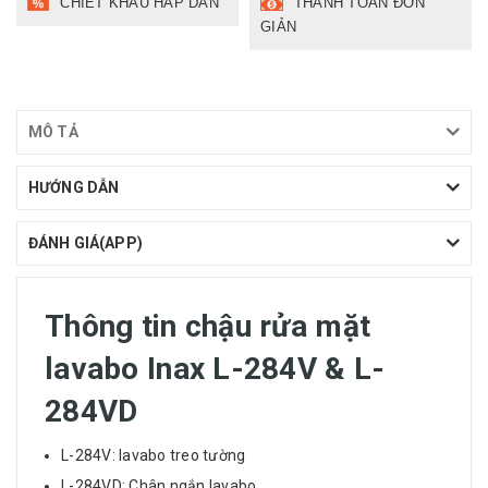
CHIẾT KHẤU HẤP DẪN
THANH TOÁN ĐƠN
GIẢN
MÔ TẢ
HƯỚNG DẪN
ĐÁNH GIÁ(APP)
Thông tin chậu rửa mặt
lavabo
Inax
L-284V & L-
284VD
L-284V:
lavabo
treo tường
L-284VD: Chân ngắn lavabo