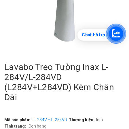
Chat hỗ trợ
Lavabo Treo Tường Inax L-
284V/L-284VD
(L284V+L284VD) Kèm Chân
Dài
Mã sản phẩm:
L-284V + L-284VD
Thương hiệu:
Inax
Tình trạng:
Còn hàng