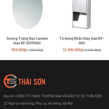
Gương Tráng Bạc Lavabo
Tủ Đựng Khăn Giấy Inax KF-
Inax KF-5070VAC
44V
950.000₫
12.900.000₫
1.000.000₫
14.240.000₫
Địa chỉ:
CÔNG TY TNHH THƯƠNG MẠI VÀ ĐẦU TƯ XD THÁI SƠN
22 Ngõ Ga Hà Đông, Phú La, Hà Đông, Hà Nội