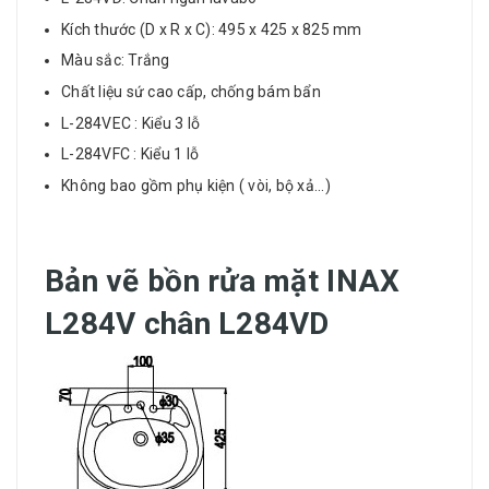
Kích thước (D x R x C): 495 x 425 x 825 mm
Màu sắc: Trắng​
Chất liệu sứ cao cấp, chống bám bẩn
L-284VEC : Kiểu 3 lỗ
L-284VFC : Kiểu 1 lỗ
Không bao gồm phụ kiện ( vòi, bộ xả...)
Bản vẽ bồn rửa mặt INAX
L284V chân L284VD