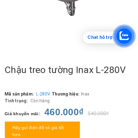
Chat hỗ trợ
Chậu treo tường Inax L-280V
Mã sản phẩm:
L-280V
Thương hiệu:
Inax
Tình trạng:
Còn hàng
460.000₫
540.000₫
Giá khuyến mãi:
Hãy gọi điện để có giá tốt
hơn