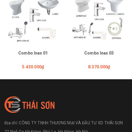
Combo Inax 01
Combo Inax 03
5.430.000₫
8.370.000₫
Địa chỉ:
CÔNG TY TNHH THƯƠNG MẠI VÀ ĐẦU TƯ XD THÁI SƠN
22 Ngõ Ga Hà Đông, Phú La, Hà Đông, Hà Nội