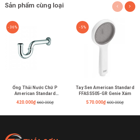
Sản phẩm cùng loại
- 36%
- 5%
Ống Thải Nước Chữ P
Tay Sen American Standard
American Standard
FFASS505-GR Genie Xám
FFAS3939E 340mm
420.000₫
570.000₫
660.000₫
600.000₫