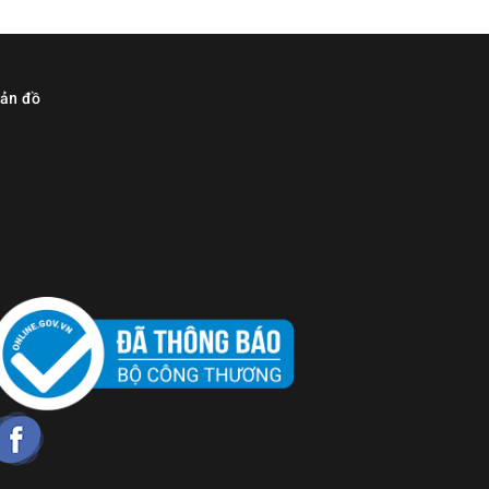
ản đồ