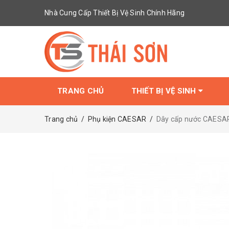
Nhà Cung Cấp Thiết Bị Vệ Sinh Chính Hãng
TRANG CHỦ
THIẾT BỊ VỆ SINH
Trang chủ
/
Phụ kiện CAESAR
/
Dây cấp nước CAESA