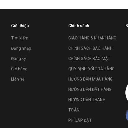
Giới thiệu
Chính sách
B
Tìm kiếm
GIAO HÀNG & NHẬN HÀNG
Đăng nhập
CHÍNH SÁCH BẢO HÀNH
Đăng ký
CHÍNH SÁCH BẢO MẬT
Giỏ hàng
QUY ĐỊNH ĐỔI TRẢ HÀNG
Liên hệ
HƯỚNG DẪN MUA HÀNG
HƯỚNG DẪN ĐẶT HÀNG
HƯỚNG DẪN THANH
TOÁN
PHÍ LẮP ĐẶT