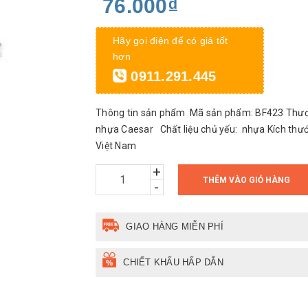
76.000₫
Hãy gọi điện để có giá tốt
hơn
0911.291.445
Thông tin sản phẩm Mã sản phẩm: BF423 Thươn
nhựa Caesar Chất liệu chủ yếu: nhựa Kích thướ
Việt Nam
+
THÊM VÀO GIỎ HÀNG
-
GIAO HÀNG MIỄN PHÍ
CHIẾT KHẤU HẤP DẪN