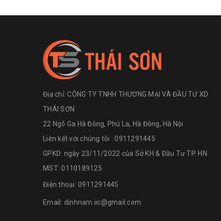
Địa chỉ:
CÔNG TY TNHH THƯƠNG MẠI VÀ ĐẦU TƯ XD
THÁI SƠN
22 Ngõ Ga Hà Đông, Phú La, Hà Đông, Hà Nội
Liên kết với chúng tôi : 0911291445
GPKD: ngày 23/11/2022 của Sở KH & Đầu Tư TP. HN
MST: 0110189125
Điện thoại:
0911291445
Email:
dinhnam.iic@gmail.com