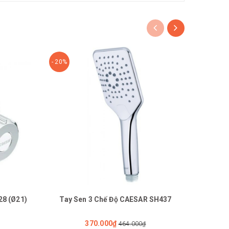
- 20%
- 20%
28 (Ø21)
Tay Sen 3 Chế Độ CAESAR SH437
Tay 
370.000₫
464.000₫