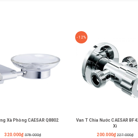
- 12%
ựng Xà Phòng CAESAR Q8802
Van T Chia Nước CAESAR BF4
Xi
320.000₫
200.000₫
378.000₫
227.000₫