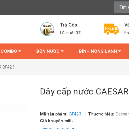
Trả Góp
V
Lãi suất 0%
Fr
COMBO
BỒN NƯỚC
BÌNH NÓNG LẠNH
R BF423
Dây cấp nước CAESAR
Mã sản phẩm:
BF423
|
Thương hiệu:
Caesa
Giá khuyến mãi: