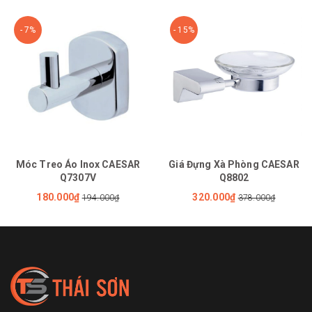
- 7%
- 15%
Móc Treo Áo Inox CAESAR
Giá Đựng Xà Phòng CAESAR
Q7307V
Q8802
180.000₫
320.000₫
194.000₫
378.000₫