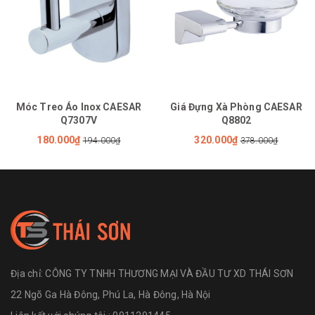
Móc Treo Áo Inox CAESAR
Giá Đựng Xà Phòng CAESAR
Q7307V
Q8802
180.000₫
320.000₫
194.000₫
378.000₫
Địa chỉ:
CÔNG TY TNHH THƯƠNG MẠI VÀ ĐẦU TƯ XD THÁI SƠN
22 Ngõ Ga Hà Đông, Phú La, Hà Đông, Hà Nội