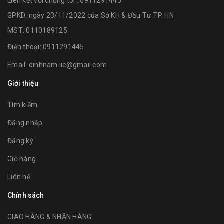
Liên kết với chúng tôi : 0911291445
GPKD: ngày 23/11/2022 của Sở KH & Đầu Tư TP. HN
MST: 0110189125
Điện thoại:
0911291445
Email:
dinhnam.iic@gmail.com
Giới thiệu
Tìm kiếm
Đăng nhập
Đăng ký
Giỏ hàng
Liên hệ
Chính sách
GIAO HÀNG & NHẬN HÀNG