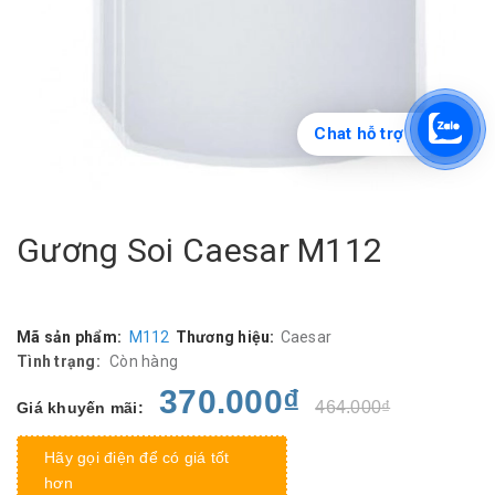
Chat hỗ trợ
Gương Soi Caesar M112
Mã sản phẩm:
M112
Thương hiệu:
Caesar
Tình trạng:
Còn hàng
370.000₫
464.000₫
Giá khuyến mãi:
Hãy gọi điện để có giá tốt
hơn