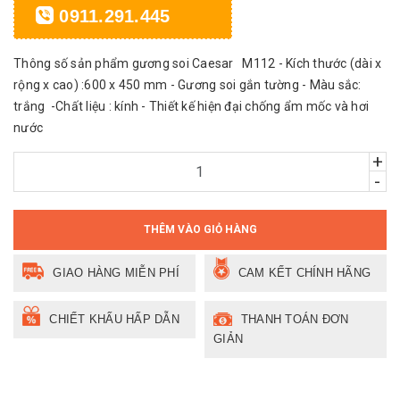
0911.291.445
Thông số sản phẩm gương soi Caesar M112 - Kích thước (dài x
rộng x cao) :600 x 450 mm - Gương soi gắn tường - Màu sắc:
trắng -Chất liệu : kính - Thiết kế hiện đại chống ẩm mốc và hơi
nước
+
-
THÊM VÀO GIỎ HÀNG
GIAO HÀNG MIỄN PHÍ
CAM KẾT CHÍNH HÃNG
CHIẾT KHẤU HẤP DẪN
THANH TOÁN ĐƠN
GIẢN