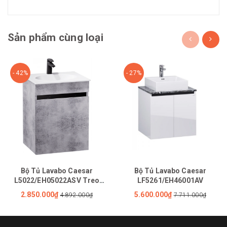
Sản phẩm cùng loại
- 42%
- 27%
Bộ Tủ Lavabo Caesar
Bộ Tủ Lavabo Caesar
L5022/EH05022ASV Treo
LF5261/EH46001AV
Tường
2.850.000₫
5.600.000₫
4.892.000₫
7.711.000₫