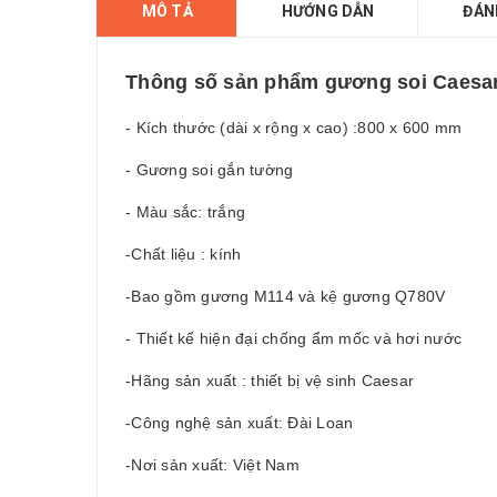
MÔ TẢ
HƯỚNG DẪN
ĐÁN
Thông số sản phẩm
gương soi Caesa
- Kích thước (dài x rộng x cao) :800 x 600 mm
- Gương soi gắn tường
- Màu sắc: trắng
-Chất liệu : kính
-Bao gồm gương M114 và kệ gương Q780V
- Thiết kế hiện đại chống ẩm mốc và hơi nước
-Hãng sản xuất : thiết bị vệ sinh Caesar
-Công nghệ sản xuất: Đài Loan
-Nơi sản xuất: Việt Nam