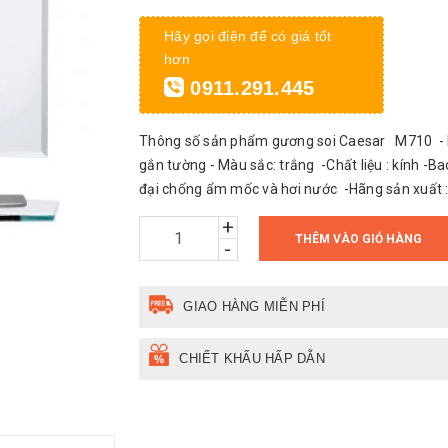
Hãy gọi điện để có giá tốt
hơn
0911.291.445
Thông số sản phẩm gương soi Caesar M710 - Kí
gắn tường - Màu sắc: trắng -Chất liệu : kính -
đại chống ẩm mốc và hơi nước -Hãng sản xuất : th
+
THÊM VÀO GIỎ HÀNG
-
GIAO HÀNG MIỄN PHÍ
CHIẾT KHẤU HẤP DẪN