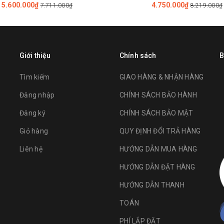
5.600.000₫
4.750.000₫
7.711.000₫
8.219.000₫
Giới thiệu
Chính sách
B
Tìm kiếm
GIAO HÀNG & NHẬN HÀNG
Đăng nhập
CHÍNH SÁCH BẢO HÀNH
Đăng ký
CHÍNH SÁCH BẢO MẬT
Giỏ hàng
QUY ĐỊNH ĐỔI TRẢ HÀNG
Liên hệ
HƯỚNG DẪN MUA HÀNG
HƯỚNG DẪN ĐẶT HÀNG
HƯỚNG DẪN THANH
TOÁN
PHÍ LẮP ĐẶT