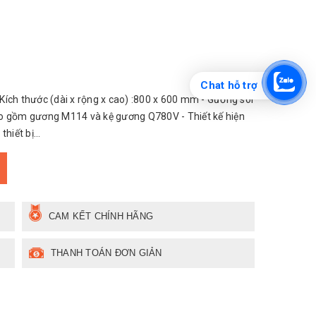
Chat hỗ trợ
ch thước (dài x rộng x cao) :800 x 600 mm - Gương soi
Bao gồm gương M114 và kệ gương Q780V - Thiết kế hiện
iết bị...
CAM KẾT CHÍNH HÃNG
THANH TOÁN ĐƠN GIẢN