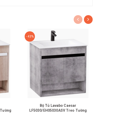
- 43%
- 49%
Bộ Tủ Lavabo Caesar
Bộ T
 Tường
LF5030/EH05030ASV Treo Tường