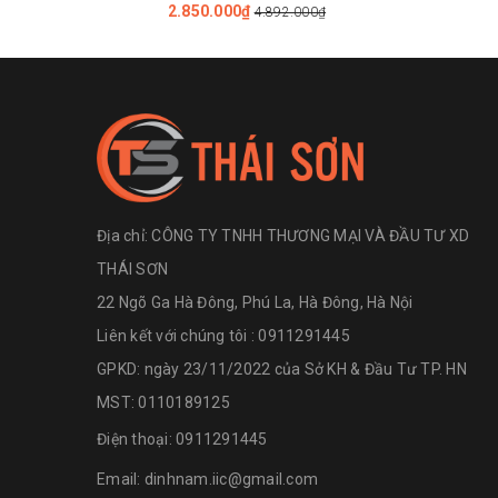
2.850.000₫
4.892.000₫
Địa chỉ:
CÔNG TY TNHH THƯƠNG MẠI VÀ ĐẦU TƯ XD
THÁI SƠN
22 Ngõ Ga Hà Đông, Phú La, Hà Đông, Hà Nội
Liên kết với chúng tôi : 0911291445
GPKD: ngày 23/11/2022 của Sở KH & Đầu Tư TP. HN
MST: 0110189125
Điện thoại:
0911291445
Email:
dinhnam.iic@gmail.com