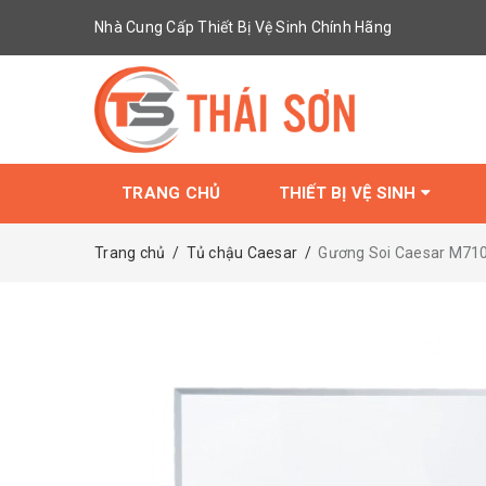
Nhà Cung Cấp Thiết Bị Vệ Sinh Chính Hãng
TRANG CHỦ
THIẾT BỊ VỆ SINH
Trang chủ
/
Tủ chậu Caesar
/
Gương Soi Caesar M710