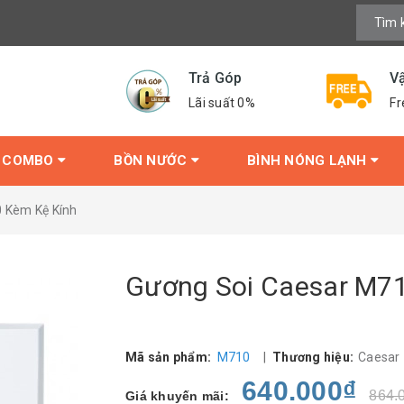
Trả Góp
V
Lãi suất 0%
Fr
COMBO
BỒN NƯỚC
BÌNH NÓNG LẠNH
 Kèm Kệ Kính
Gương Soi Caesar M71
Mã sản phẩm:
M710
|
Thương hiệu:
Caesar
640.000₫
864.
Giá khuyến mãi: