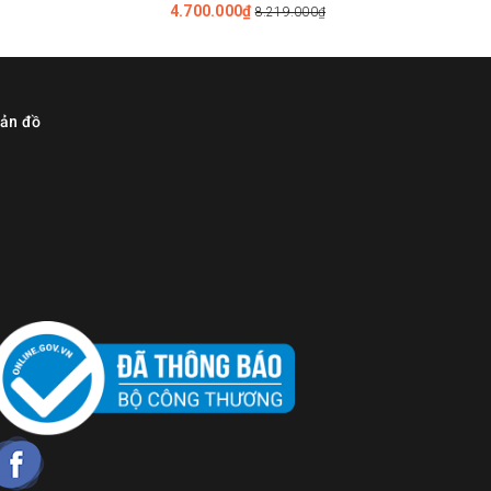
4.700.000₫
8.219.000₫
ản đồ