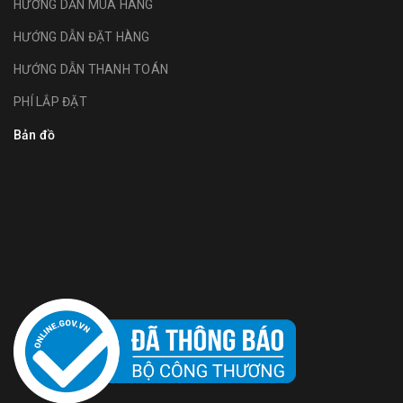
HƯỚNG DẪN MUA HÀNG
HƯỚNG DẪN ĐẶT HÀNG
HƯỚNG DẪN THANH TOÁN
PHÍ LẮP ĐẶT
Bản đồ