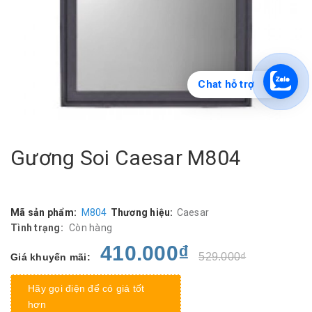
Chat hỗ trợ
Gương Soi Caesar M804
Mã sản phẩm:
M804
Thương hiệu:
Caesar
Tình trạng:
Còn hàng
410.000₫
529.000₫
Giá khuyến mãi:
Hãy gọi điện để có giá tốt
hơn