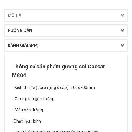
MÔ TẢ
HƯỚNG DẪN
ĐÁNH GIÁ(APP)
Thông số sản phẩm
gương soi Caesar
M804
- Kích thước (dài x rộng x cao) :500x700mm
- Gương soi gắn tường
- Màu sắc: trắng
-Chất liệu : kính