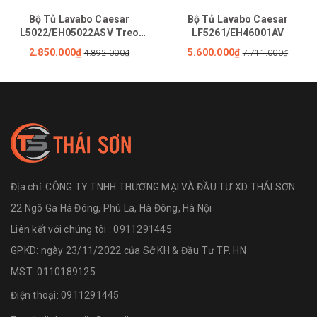
Bộ Tủ Lavabo Caesar
Bộ Tủ Lavabo Caesar
L5022/EH05022ASV Treo
LF5261/EH46001AV
Tường
2.850.000₫
5.600.000₫
4.892.000₫
7.711.000₫
Địa chỉ:
CÔNG TY TNHH THƯƠNG MẠI VÀ ĐẦU TƯ XD THÁI SƠN
22 Ngõ Ga Hà Đông, Phú La, Hà Đông, Hà Nội
Liên kết với chúng tôi : 0911291445
GPKD: ngày 23/11/2022 của Sở KH & Đầu Tư TP. HN
MST: 0110189125
Điện thoại:
0911291445