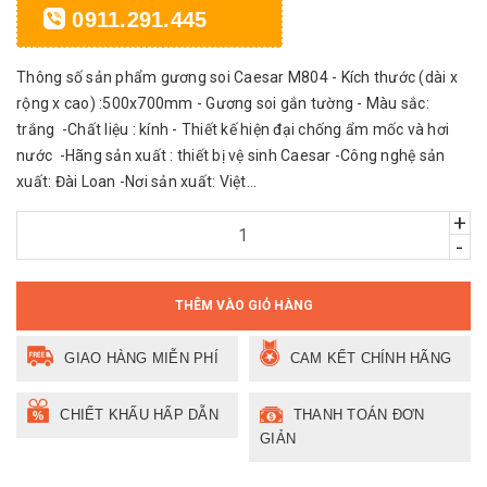
0911.291.445
Thông số sản phẩm gương soi Caesar M804 - Kích thước (dài x
rộng x cao) :500x700mm - Gương soi gắn tường - Màu sắc:
trắng -Chất liệu : kính - Thiết kế hiện đại chống ẩm mốc và hơi
nước -Hãng sản xuất : thiết bị vệ sinh Caesar -Công nghệ sản
xuất: Đài Loan -Nơi sản xuất: Việt...
+
-
THÊM VÀO GIỎ HÀNG
GIAO HÀNG MIỄN PHÍ
CAM KẾT CHÍNH HÃNG
CHIẾT KHẤU HẤP DẪN
THANH TOÁN ĐƠN
GIẢN