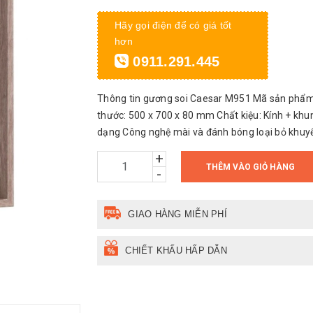
Hãy gọi điện để có giá tốt
hơn
0911.291.445
Thông tin gương soi Caesar M951 Mã sản phẩm
thước: 500 x 700 x 80 mm Chất kiệu: Kính + kh
dạng Công nghệ mài và đánh bóng loại bỏ khuyết 
+
THÊM VÀO GIỎ HÀNG
-
GIAO HÀNG MIỄN PHÍ
CHIẾT KHẤU HẤP DẪN