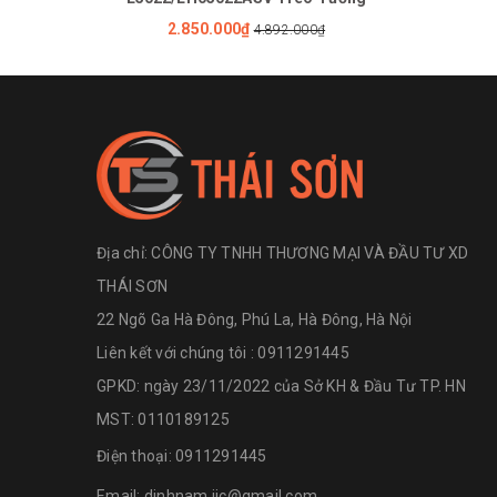
2.850.000₫
4.892.000₫
Địa chỉ:
CÔNG TY TNHH THƯƠNG MẠI VÀ ĐẦU TƯ XD
THÁI SƠN
22 Ngõ Ga Hà Đông, Phú La, Hà Đông, Hà Nội
Liên kết với chúng tôi : 0911291445
GPKD: ngày 23/11/2022 của Sở KH & Đầu Tư TP. HN
MST: 0110189125
Điện thoại:
0911291445
Email:
dinhnam.iic@gmail.com