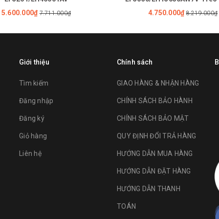
5.600.000₫
4.750.000₫
7.711.000₫
8.219.000₫
Giới thiệu
Chính sách
B
Tìm kiếm
GIAO HÀNG & NHẬN HÀNG
Đăng nhập
CHÍNH SÁCH BẢO HÀNH
Đăng ký
CHÍNH SÁCH BẢO MẬT
Giỏ hàng
QUY ĐỊNH ĐỔI TRẢ HÀNG
Liên hệ
HƯỚNG DẪN MUA HÀNG
HƯỚNG DẪN ĐẶT HÀNG
HƯỚNG DẪN THANH
TOÁN