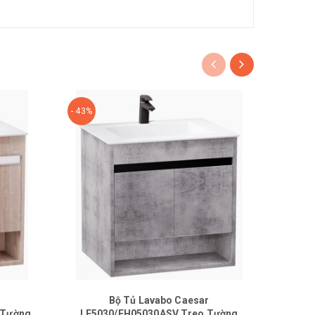
- 43%
- 49%
Bộ Tủ Lavabo Caesar
Bộ T
 Tường
LF5030/EH05030ASV Treo Tường