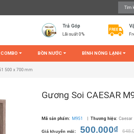
Trả Góp
V
Lãi suất 0%
Fr
COMBO
BỒN NƯỚC
BÌNH NÓNG LẠNH
51 500 x 700 mm
Gương Soi CAESAR M9
Mã sản phẩm:
M951
|
Thương hiệu:
Caesar
500.000₫
648.
Giá khuyến mãi: