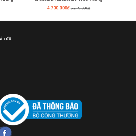
4.700.000₫
8.219.000₫
ản đồ