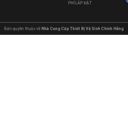
PHÍ LẮP ĐẶT
Bản quyền thuộc về
Nhà Cung Cấp Thiết Bị Vệ Sinh Chính Hãng