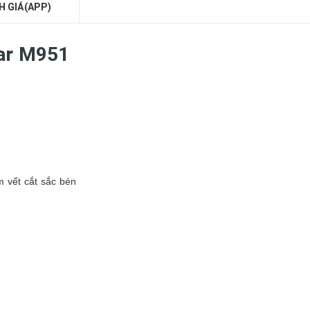
H GIÁ(APP)
sar M951
 vết cắt sắc bén