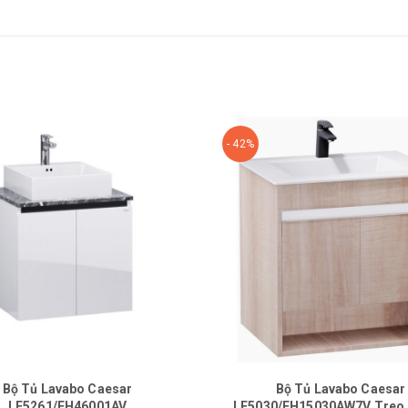
- 42%
Bộ Tủ Lavabo Caesar
Bộ Tủ Lavabo Caesar
LF5261/EH46001AV
LF5030/EH15030AW7V Treo