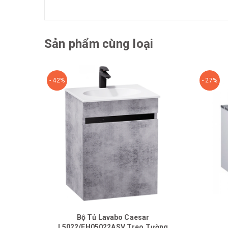
Sản phẩm cùng loại
- 42%
- 27%
Bộ Tủ Lavabo Caesar
L5022/EH05022ASV Treo Tường